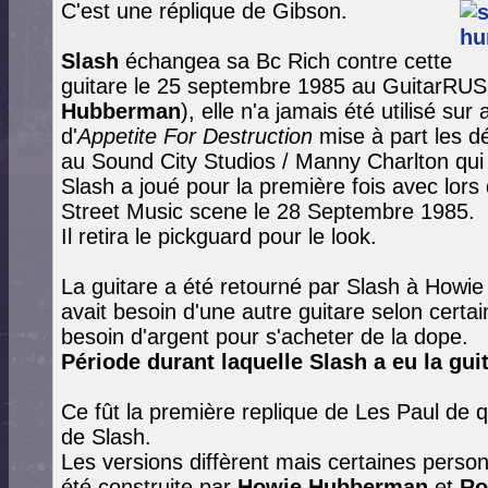
C'est une réplique de Gibson.
Slash
échangea sa Bc Rich contre cette
guitare le 25 septembre 1985 au GuitarRU
Hubberman
)
, elle n'a jamais été utilisé s
d'
Appetite For Destruction
mise à part les d
au Sound City Studios / Manny Charlton qui 
Slash a joué pour la première fois avec lors
Street Music scene le 28 Septembre 1985.
Il retira le pickguard pour le look.
La guitare a été retourné par Slash à How
avait besoin d'une autre guitare selon certai
besoin d'argent pour s'acheter de la dope.
Période durant laquelle Slash a eu la gui
Ce fût la première replique de Les Paul de 
de Slash.
Les versions diffèrent mais certaines perso
été construite par
Howie Hubberman
et
Ro