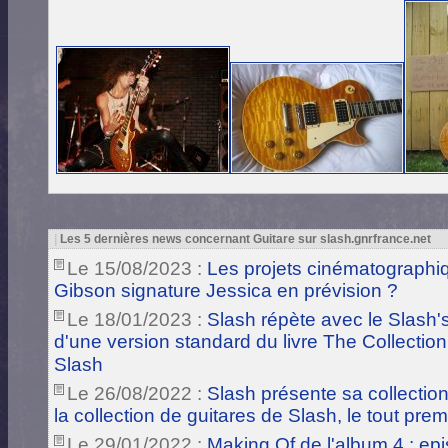
|
Les 5 dernières news concernant Guitare sur slash.gnrfrance.net
Le 15/08/2023 :
Les projets cinématographiq
Gibson signature Jessica en prévision ?
Le 18/01/2023 :
Slash répète avec le Slash's
d'une version standard du livre The Collection
Slash
Le 26/08/2022 :
Slash présente sa collection 
la collection de guitares de Slash, le tout pre
Le 29/01/2022 :
Making Of de l'album 4 : ep