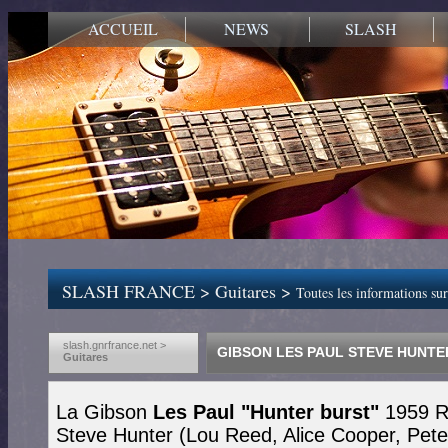
ACCUEIL
NEWS
SLASH
SLASH FRANCE
>
Guitares
>
Toutes les informations su
slash.gnrfrance.net >
GIBSON LES PAUL STEVE HUNTE
Guitares
La Gibson
Les Paul "Hunter burst"
1959 Re
Steve Hunter (Lou Reed, Alice Cooper, Peter