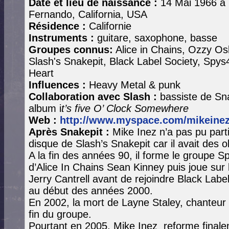
Date et lieu de naissance :
14 Mai 1966 à
Fernando, California, USA
Résidence :
Californie
Instruments :
guitare, saxophone, basse
Groupes connus:
Alice in Chains, Ozzy Os
Slash's Snakepit, Black Label Society, Spys
Heart
Influences :
Heavy Metal & punk
Collaboration avec Slash :
bassiste de Sn
album i
t’s five O’ Clock Somewhere
Web :
http://www.myspace.com/mikeine
Après Snakepit :
Mike Inez n’a pas pu parti
disque de Slash’s Snakepit car il avait des o
A la fin des années 90, il forme le groupe 
d’Alice In Chains Sean Kinney puis joue sur
Jerry Cantrell avant de rejoindre Black Lab
au début des années 2000.
En 2002, la mort de Layne Staley, chanteu
fin du groupe.
Pourtant en 2005, Mike Inez reforme fina