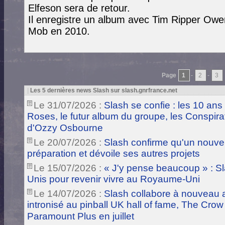
Elfeson sera de retour.
Il enregistre un album avec Tim Ripper Owe
Mob en 2010.
Page
1
-
2
-
3
|
Les 5 dernières news Slash sur slash.gnrfrance.net
Le 31/07/2026 :
Slash se confie : les 10 ans
Roses, le futur album du groupe, les Conspira
d'Ozzy Osbourne
Le 20/07/2026 :
Slash confirme qu'un nouve
préparation et dévoile ses autres projets
Le 15/07/2026 :
« J'y pense beaucoup » : Sla
Unis pour revenir vivre au Royaume-Uni
Le 14/07/2026 :
Slash collabore à nouveau a
intronisé au pinball UK hall of fame, The Crow
Paramount Plus en juillet