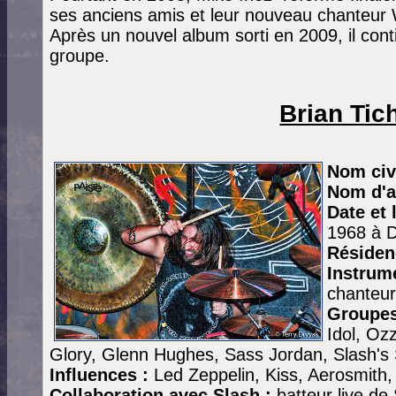
ses anciens amis et leur nouveau chanteur W
Après un nouvel album sorti en 2009, il cont
groupe.
Brian Tic
Nom civi
Nom d'ar
Date et 
1968 à 
Résiden
Instrum
chanteur
Groupes
Idol, Oz
Glory, Glenn Hughes, Sass Jordan, Slash's 
Influences :
Led Zeppelin, Kiss, Aerosmith
Collaboration avec Slash :
batteur live de