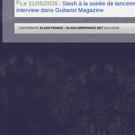
Le 31/05/2026 :
Slash à la soirée de lance
interview dans Guitarist Magazine
COPYRIGHTS
SLASH FRANCE
/
SLASH.GNRFRANCE.NET
2014-2026