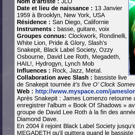
Nom d'artiste :
JLO
Date et lieu de naissance :
13 Janvier
1959 à Brooklyn, New York, USA
Résidence :
San Diego, Californie
Instruments :
basse, guitare, voix
Groupes connus:
Clockwork, Rondinelli,
White Lion, Pride & Glory, Slash's
Snakepit, Black Label Society, Ozzy
Osbourne, David Lee Roth, Megadeth,
HAIL!, Hydrogyn, Lynch Mob
Influences :
Rock, Jazz, Metal.
Collaboration avec Slash :
bassiste live
de Snakepit tournée
it’s five O’ Clock Som
Web :
http://www.myspace.com/jameslo
Après Snakepit : James Lomenzo retourne 
enregistrer l’album « Book Of Shadows » a
groupe de David Lee Roth à la fin des années 
Diamond Dave.
En 2004 il rejoint Black Label Society jusqu’
MEGADETH qu’il quittera quand le bassiste 