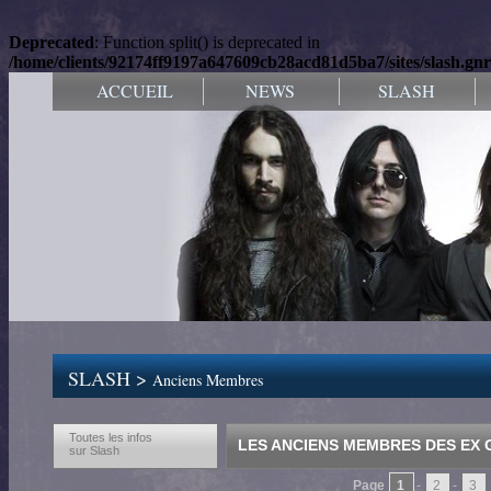
Deprecated
: Function split() is deprecated in
/home/clients/92174ff9197a647609cb28acd81d5ba7/sites/slash.gnr
ACCUEIL
NEWS
SLASH
SLASH >
Anciens Membres
Toutes les infos
LES ANCIENS MEMBRES DES EX
sur Slash
Page
1
-
2
-
3