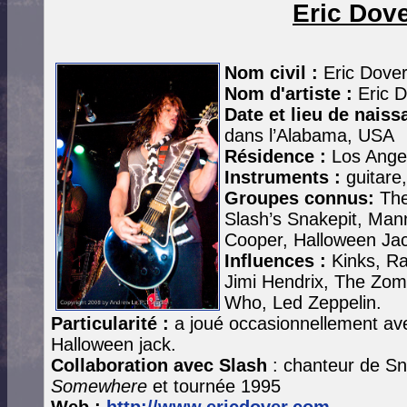
Eric Dov
Nom civil :
Eric Dove
Nom d'artiste :
Eric D
Date et lieu de naiss
dans l’Alabama, USA
Résidence :
Los Ange
Instruments :
guitare,
Groupes connus:
The
Slash’s Snakepit, Mann
Cooper, Halloween Jac
Influences :
Kinks, Ra
Jimi Hendrix, The Zom
Who, Led Zeppelin.
Particularité :
a joué occasionnellement ave
Halloween jack.
Collaboration avec Slash
: chanteur de S
Somewhere
et tournée 1995
Web :
http://www.ericdover.com