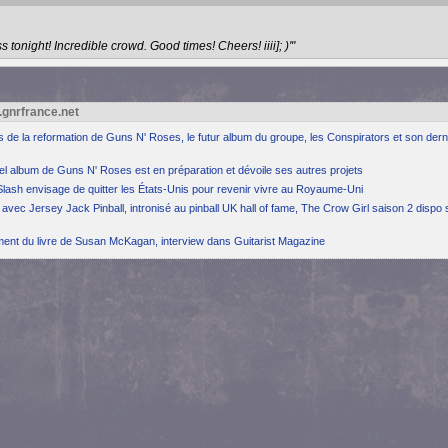
 tonight! Incredible crowd. Good times! Cheers! iiii]; )'"
.gnrfrance.net
ns de la reformation de Guns N' Roses, le futur album du groupe, les Conspirators et son dern
el album de Guns N' Roses est en préparation et dévoile ses autres projets
Slash envisage de quitter les États-Unis pour revenir vivre au Royaume-Uni
avec Jersey Jack Pinball, intronisé au pinball UK hall of fame, The Crow Girl saison 2 dispo 
ement du livre de Susan McKagan, interview dans Guitarist Magazine