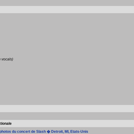
 vocals)
tionale
 photos du concert de Slash � Detroit, MI, Etats-Unis