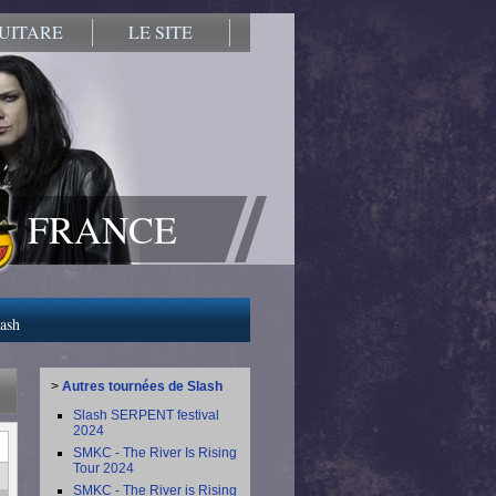
UITARE
LE SITE
FRANCE
lash
>
Autres tournées de Slash
Slash SERPENT festival
2024
SMKC - The River Is Rising
Tour 2024
SMKC - The River is Rising