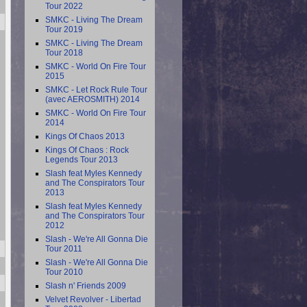
Tour 2022
SMKC - Living The Dream
Tour 2019
SMKC - Living The Dream
Tour 2018
SMKC - World On Fire Tour
2015
SMKC - Let Rock Rule Tour
(avec AEROSMITH) 2014
SMKC - World On Fire Tour
2014
Kings Of Chaos 2013
Kings Of Chaos : Rock
Legends Tour 2013
Slash feat Myles Kennedy
and The Conspirators Tour
2013
Slash feat Myles Kennedy
and The Conspirators Tour
2012
Slash - We're All Gonna Die
Tour 2011
Slash - We're All Gonna Die
Tour 2010
Slash n' Friends 2009
Velvet Revolver - Libertad