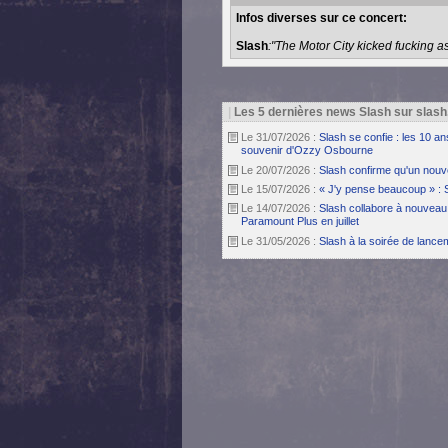
Infos diverses sur ce concert:
Slash
:"The Motor City kicked fucking ass
|
Les 5 dernières news Slash sur slash
Le 31/07/2026 :
Slash se confie : les 10 a
souvenir d'Ozzy Osbourne
Le 20/07/2026 :
Slash confirme qu'un nouv
Le 15/07/2026 :
« J'y pense beaucoup » : 
Le 14/07/2026 :
Slash collabore à nouveau 
Paramount Plus en juillet
Le 31/05/2026 :
Slash à la soirée de lanc