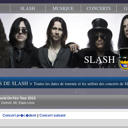
SLASH
MUSIQUE
CONCERTS
G
SLASH
S DE SLASH >
Toutes les dates de tournée et les setlists des concerts de S
rld On Fire Tour 2015
Detroit, MI, Etats-Unis
Concert pr�c�dent
||
Concert suivant