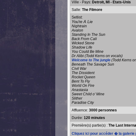
Ville - Pays:
Detroit, MI - Etats-Unis
Salle:
The Filmore
Setlist:
You're A Lie
Nightrain
Avalon
Standing In The Sun
Back From Cali
Wicked Stone
Shadow Life
You Could Be Mine
Dr Alibi (Todd Kerns on vocals)
Welcome to The jungle
(Todd Kerns on
Beneath The Savage Sun
Civil War
The Dissident
Rocket Queen
Bent To Fly
World On Fire
Anastasia
Sweet Child o' Mine
Slither
Paradise City
Affluence:
3000 personnes
Durée:
120 minutes
Première(s) partie(s) :
The Last Interna
Cliquez ici pour accéder � la galerie