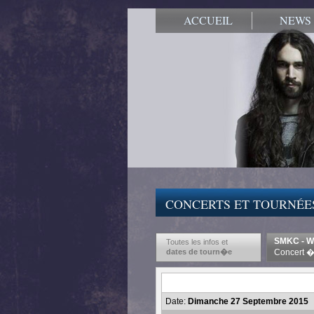
ACCUEIL
NEWS
CONCERTS ET TOURNÉE
SMKC - Wo
Toutes les infos et
dates de tourn�e
Concert � 
Date:
Dimanche 27 Septembre 2015