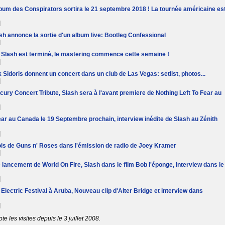
lbum des Conspirators sortira le 21 septembre 2018 ! La tournée américaine es
]
sh annonce la sortie d'un album live: Bootleg Confessional
]
 Slash est terminé, le mastering commence cette semaine !
]
k Sidoris donnent un concert dans un club de Las Vegas: setlist, photos...
]
ercury Concert Tribute, Slash sera à l'avant premiere de Nothing Left To Fear au
]
ear au Canada le 19 Septembre prochain, interview inédite de Slash au Zénith
]
fois de Guns n' Roses dans l'émission de radio de Joey Kramer
]
lancement de World On Fire, Slash dans le film Bob l'éponge, Interview dans le
]
Electric Festival à Aruba, Nouveau clip d'Alter Bridge et interview dans
]
 les visites depuis le 3 juillet 2008.