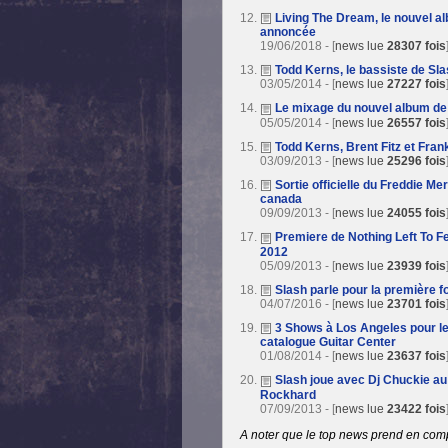
Living The Dream, le nouvel a
annoncée
19/06/2018 - [
news lue
28307 fois
Todd Kerns, le bassiste de Sla
03/05/2014 - [
news lue
27227 fois
Le mixage du nouvel album de
05/05/2014 - [
news lue
26557 fois
Todd Kerns, Brent Fitz et Fran
03/09/2013 - [
news lue
25296 fois
Sortie officielle du Freddie M
canada
09/09/2013 - [
news lue
24055 fois
Premiere de Nothing Left To F
2012
05/09/2013 - [
news lue
23939 fois
Slash parle pour la première 
04/07/2016 - [
news lue
23701 fois
3 Shows à Los Angeles pour le 
catalogue Guitar Center
01/08/2014 - [
news lue
23637 fois
Slash joue avec Dj Chuckie au 
Rockhard
07/09/2013 - [
news lue
23422 fois
A noter que le top news prend en compte