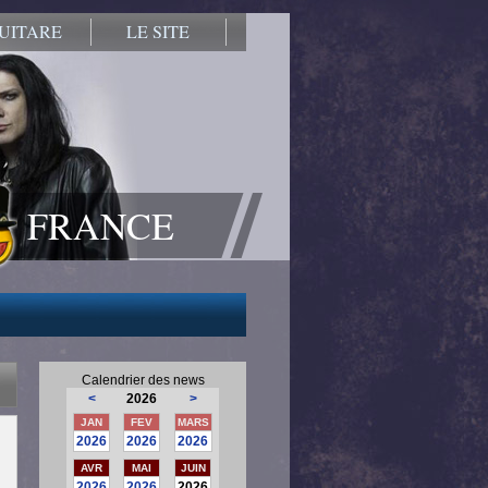
UITARE
LE SITE
FRANCE
Calendrier des news
<
2026
>
JAN
FEV
MARS
2026
2026
2026
AVR
MAI
JUIN
2026
2026
2026