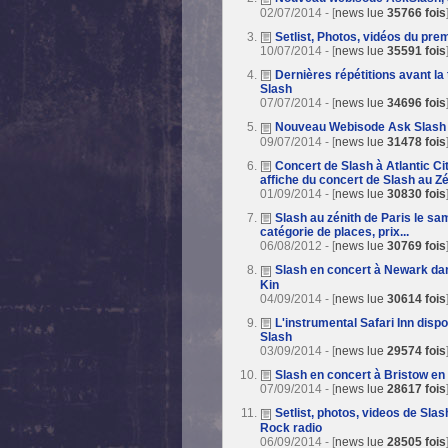
02/07/2014 - [
news lue
35766 fois
Setlist, Photos, vidéos du pre
10/07/2014 - [
news lue
35591 fois
Dernières répétitions avant l
Slash
07/07/2014 - [
news lue
34696 fois
Nouveau Webisode Ask Slash 
09/07/2014 - [
news lue
31478 fois
Concert de Slash à Atlantic Ci
affiche du concert de Slash au Zé
01/09/2014 - [
news lue
30830 fois
Slash au zénith de Paris le sam
catégorie de places, prix...
06/08/2012 - [
news lue
30769 fois
Slash en concert à Newark da
Kin
04/09/2014 - [
news lue
30614 fois
L'instrumental Safari Inn disp
Slash
03/09/2014 - [
news lue
29574 fois
Slash en concert à Bristow en 
07/09/2014 - [
news lue
28617 fois
Setlist, photos, videos de Sla
Rock radio
06/09/2014 - [
news lue
28505 fois