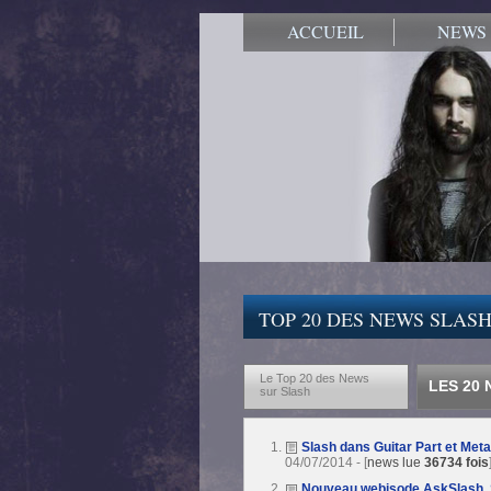
ACCUEIL
NEWS
TOP 20 DES NEWS SLASH
Le Top 20 des News
LES 20
sur Slash
Slash dans Guitar Part et Meta
04/07/2014 - [
news lue
36734 fois
Nouveau webisode AskSlash, S