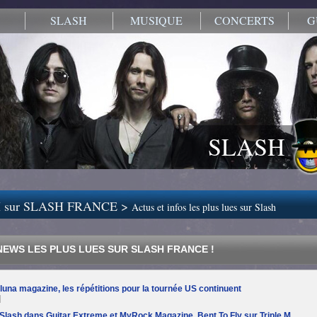
SLASH
MUSIQUE
CONCERTS
G
SLASH
 sur SLASH FRANCE >
Actus et infos les plus lues sur Slash
 NEWS LES PLUS LUES SUR SLASH FRANCE !
luna magazine, les répétitions pour la tournée US continuent
]
lash dans Guitar Extreme et MyRock Magazine, Bent To Fly sur Triple M