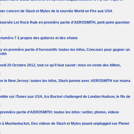
]
mier concert de Slash et Myles de la tournée World on Fire aux USA
]
a tournée Let Rock Rule en première partie d'AEROSMITH, petit point question
]
numéro 7 à propos des guitares et des shows
]
ty en première partie d'Aerosmith: toutes les infos, Concours pour gagner un
nith
]
edi 20 Octobre 2012, tout ce qu'il faut savoir: mise en vente des billets,
]
ns le New Jersey: toutes les infos, Slash jamme avec AEROSMITH sur mama
]
onible sur iTunes aux USA, Ice Bucket challenged de London Hudson, le fils de
]
première partie d'AEROSMITH: toutes les infos: setlist, photos, videos
]
sh à Mashantucket, Des videos de Slash et Myles jouant unplugged sur Planet
]