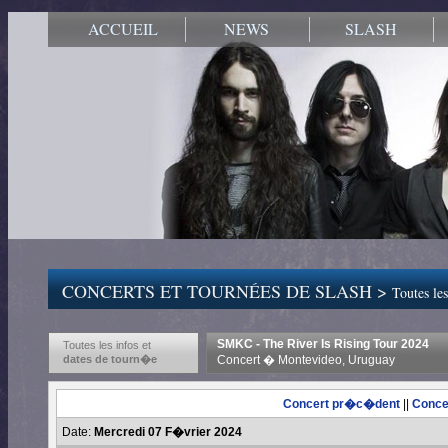
ACCUEIL
NEWS
SLASH
CONCERTS ET TOURNÉES DE SLASH >
Toutes les
SMKC - The River Is Rising Tour 2024
Toutes les infos et
dates de tourn�e
Concert � Montevideo, Uruguay
Concert pr�c�dent
||
Conce
Date:
Mercredi 07 F�vrier 2024