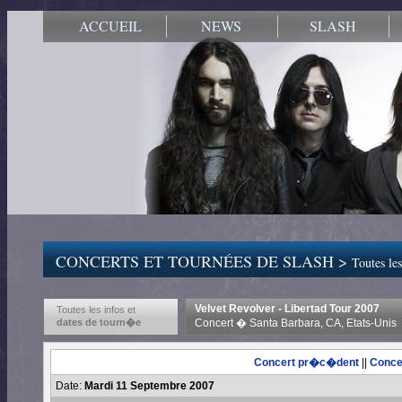
ACCUEIL
NEWS
SLASH
CONCERTS ET TOURNÉES DE SLASH >
Toutes les
Velvet Revolver - Libertad Tour 2007
Toutes les infos et
dates de tourn�e
Concert � Santa Barbara, CA, Etats-Unis
Concert pr�c�dent
||
Conce
Date:
Mardi 11 Septembre 2007