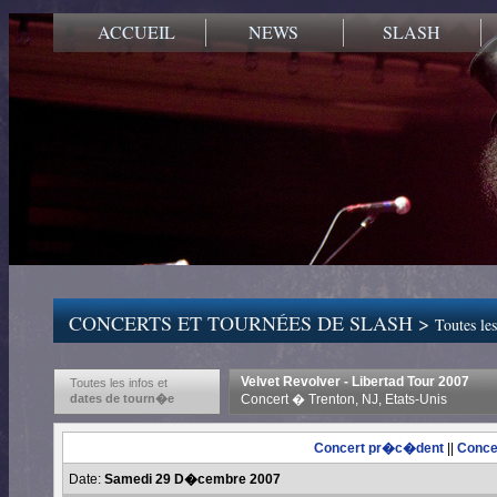
ACCUEIL
NEWS
SLASH
CONCERTS ET TOURNÉES DE SLASH >
Toutes les
Velvet Revolver - Libertad Tour 2007
Toutes les infos et
dates de tourn�e
Concert � Trenton, NJ, Etats-Unis
Concert pr�c�dent
||
Conce
Date:
Samedi 29 D�cembre 2007