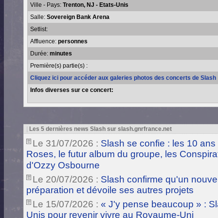
Ville - Pays:
Trenton, NJ - Etats-Unis
Salle:
Sovereign Bank Arena
Setlist:
Affluence:
personnes
Durée:
minutes
Première(s) partie(s) :
Cliquez ici pour accéder aux galeries photos des concerts de Slash
Infos diverses sur ce concert:
|
Les 5 dernières news Slash sur slash.gnrfrance.net
Le 31/07/2026 :
Slash se confie : les 10 ans
Roses, le futur album du groupe, les Conspira
d'Ozzy Osbourne
Le 20/07/2026 :
Slash confirme qu'un nouve
préparation et dévoile ses autres projets
Le 15/07/2026 :
« J'y pense beaucoup » : Sla
Unis pour revenir vivre au Royaume-Uni