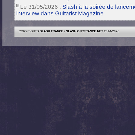
Le 31/05/2026 :
Slash à la soirée de lance
interview dans Guitarist Magazine
COPYRIGHTS
SLASH FRANCE
/
SLASH.GNRFRANCE.NET
2014-2026