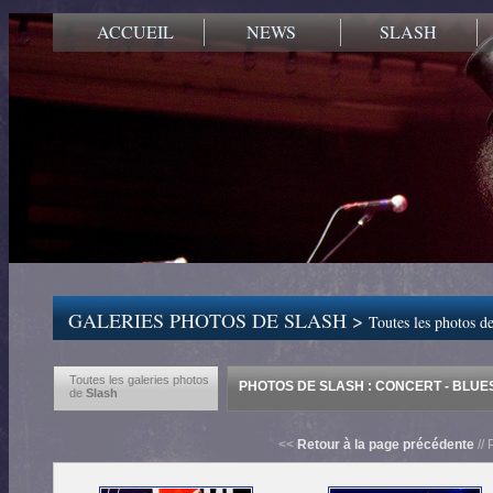
ACCUEIL
NEWS
SLASH
GALERIES PHOTOS DE SLASH >
Toutes les photos de
Toutes les galeries photos
PHOTOS DE SLASH : CONCERT - BLUES 
de
Slash
<<
Retour à la page précédente
// 