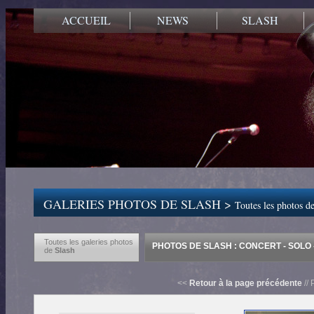
ACCUEIL
NEWS
SLASH
GALERIES PHOTOS DE SLASH >
Toutes les photos de
Toutes les galeries photos
PHOTOS DE SLASH : CONCERT - SOLO 
de
Slash
<<
Retour à la page précédente
// 