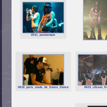
0531_amsterdam
0618_paris_stade_de_france_france
0619_clisson_fr