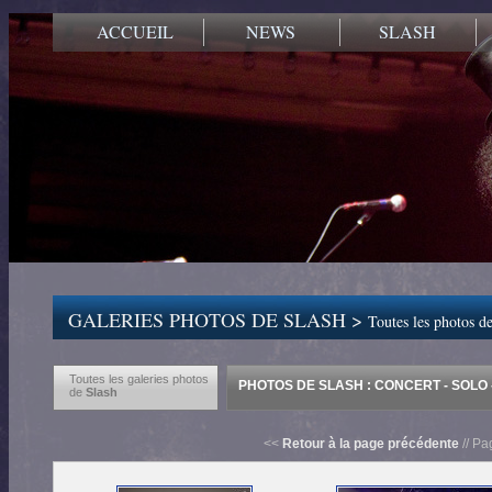
ACCUEIL
NEWS
SLASH
GALERIES PHOTOS DE SLASH >
Toutes les photos de
Toutes les galeries photos
PHOTOS DE SLASH : CONCERT - SOLO -
de
Slash
<<
Retour à la page précédente
// Pa