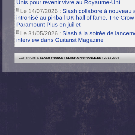
Unis pour revenir vivre au Royaume-Uni
Le 14/07/2026 :
Slash collabore à nouveau a
intronisé au pinball UK hall of fame, The Crow
Paramount Plus en juillet
Le 31/05/2026 :
Slash à la soirée de lance
interview dans Guitarist Magazine
COPYRIGHTS
SLASH FRANCE
/
SLASH.GNRFRANCE.NET
2014-2026