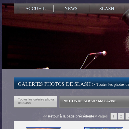
ACCUEIL
NEWS
SLASH
GALERIES PHOTOS DE SLASH >
Toutes les photos de
Toutes les galeries photos
PHOTOS DE SLASH : MAGAZINE
de
Slash
<<
Retour à la page précédente
// Pages :
1
2