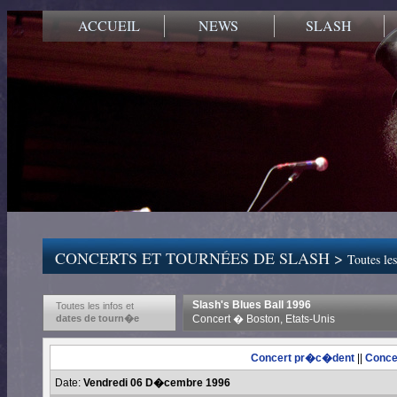
ACCUEIL
NEWS
SLASH
CONCERTS ET TOURNÉES DE SLASH >
Toutes les
Slash's Blues Ball 1996
Toutes les infos et
dates de tourn�e
Concert � Boston, Etats-Unis
Concert pr�c�dent
||
Conce
Date:
Vendredi 06 D�cembre 1996