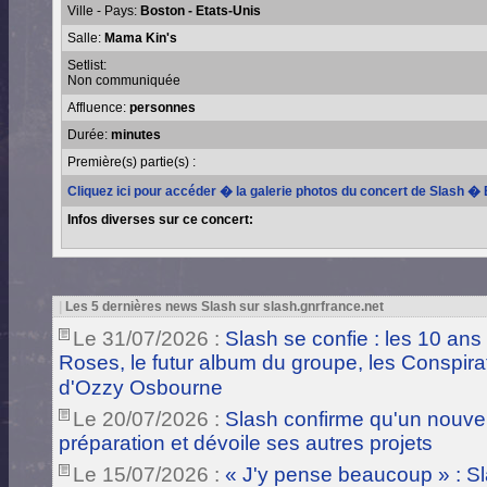
Ville - Pays:
Boston - Etats-Unis
Salle:
Mama Kin's
Setlist:
Non communiquée
Affluence:
personnes
Durée:
minutes
Première(s) partie(s) :
Cliquez ici pour accéder � la galerie photos du concert de Slash �
Infos diverses sur ce concert:
|
Les 5 dernières news Slash sur slash.gnrfrance.net
Le 31/07/2026 :
Slash se confie : les 10 ans
Roses, le futur album du groupe, les Conspira
d'Ozzy Osbourne
Le 20/07/2026 :
Slash confirme qu'un nouve
préparation et dévoile ses autres projets
Le 15/07/2026 :
« J'y pense beaucoup » : Sla