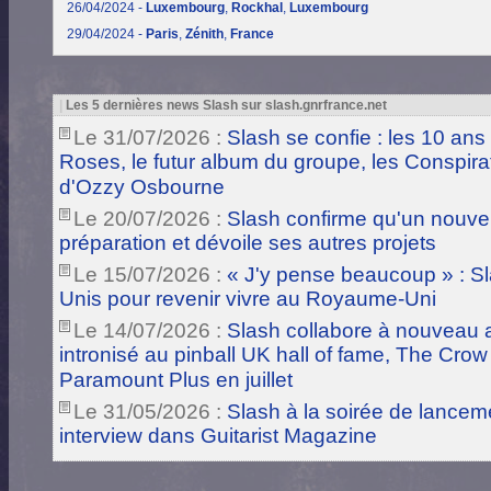
26/04/2024 -
Luxembourg
,
Rockhal
,
Luxembourg
29/04/2024 -
Paris
,
Zénith
,
France
|
Les 5 dernières news Slash sur slash.gnrfrance.net
Le 31/07/2026 :
Slash se confie : les 10 ans
Roses, le futur album du groupe, les Conspira
d'Ozzy Osbourne
Le 20/07/2026 :
Slash confirme qu'un nouve
préparation et dévoile ses autres projets
Le 15/07/2026 :
« J'y pense beaucoup » : Sla
Unis pour revenir vivre au Royaume-Uni
Le 14/07/2026 :
Slash collabore à nouveau a
intronisé au pinball UK hall of fame, The Crow
Paramount Plus en juillet
Le 31/05/2026 :
Slash à la soirée de lance
interview dans Guitarist Magazine