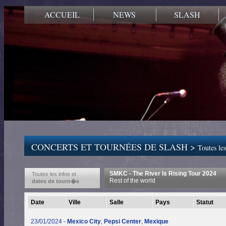
ACCUEIL
NEWS
SLASH
CONCERTS ET TOURNÉES DE SLASH >
Toutes les
SMKC - The River Is Rising Tour 2024
Toutes les infos et
Rest of the world
dates de tourn�e
Date
Ville
Salle
Pays
Statut
23/01/2024 -
Mexico City
,
Pepsi Center
,
Mexique