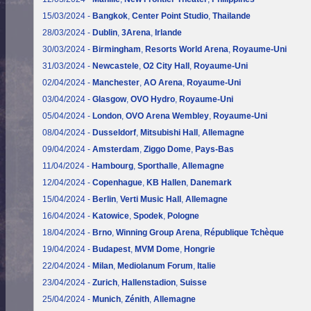
15/03/2024 -
Bangkok
,
Center Point Studio
,
Thailande
28/03/2024 -
Dublin
,
3Arena
,
Irlande
30/03/2024 -
Birmingham
,
Resorts World Arena
,
Royaume-Uni
31/03/2024 -
Newcastele
,
O2 City Hall
,
Royaume-Uni
02/04/2024 -
Manchester
,
AO Arena
,
Royaume-Uni
03/04/2024 -
Glasgow
,
OVO Hydro
,
Royaume-Uni
05/04/2024 -
London
,
OVO Arena Wembley
,
Royaume-Uni
08/04/2024 -
Dusseldorf
,
Mitsubishi Hall
,
Allemagne
09/04/2024 -
Amsterdam
,
Ziggo Dome
,
Pays-Bas
11/04/2024 -
Hambourg
,
Sporthalle
,
Allemagne
12/04/2024 -
Copenhague
,
KB Hallen
,
Danemark
15/04/2024 -
Berlin
,
Verti Music Hall
,
Allemagne
16/04/2024 -
Katowice
,
Spodek
,
Pologne
18/04/2024 -
Brno
,
Winning Group Arena
,
République Tchèque
19/04/2024 -
Budapest
,
MVM Dome
,
Hongrie
22/04/2024 -
Milan
,
Mediolanum Forum
,
Italie
23/04/2024 -
Zurich
,
Hallenstadion
,
Suisse
25/04/2024 -
Munich
,
Zénith
,
Allemagne