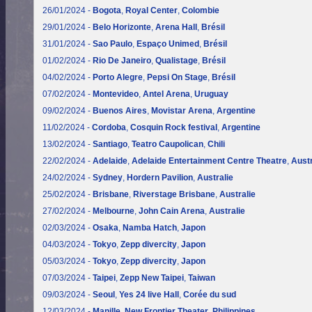
26/01/2024 -
Bogota
,
Royal Center
,
Colombie
29/01/2024 -
Belo Horizonte
,
Arena Hall
,
Brésil
31/01/2024 -
Sao Paulo
,
Espaço Unimed
,
Brésil
01/02/2024 -
Rio De Janeiro
,
Qualistage
,
Brésil
04/02/2024 -
Porto Alegre
,
Pepsi On Stage
,
Brésil
07/02/2024 -
Montevideo
,
Antel Arena
,
Uruguay
09/02/2024 -
Buenos Aires
,
Movistar Arena
,
Argentine
11/02/2024 -
Cordoba
,
Cosquin Rock festival
,
Argentine
13/02/2024 -
Santiago
,
Teatro Caupolican
,
Chili
22/02/2024 -
Adelaide
,
Adelaide Entertainment Centre Theatre
,
Austr
24/02/2024 -
Sydney
,
Hordern Pavilion
,
Australie
25/02/2024 -
Brisbane
,
Riverstage Brisbane
,
Australie
27/02/2024 -
Melbourne
,
John Cain Arena
,
Australie
02/03/2024 -
Osaka
,
Namba Hatch
,
Japon
04/03/2024 -
Tokyo
,
Zepp divercity
,
Japon
05/03/2024 -
Tokyo
,
Zepp divercity
,
Japon
07/03/2024 -
Taipei
,
Zepp New Taipei
,
Taiwan
09/03/2024 -
Seoul
,
Yes 24 live Hall
,
Corée du sud
12/03/2024 -
Manille
,
New Frontier Theater
,
Philippines