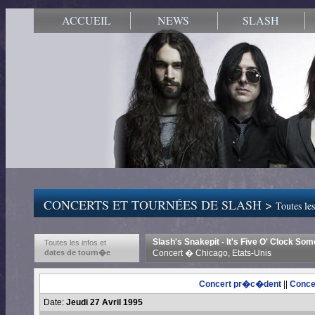
ACCUEIL
NEWS
SLASH
CONCERTS ET TOURNÉES DE SLASH >
Toutes les
Slash's Snakepit - It's Five O' Clock S
Toutes les infos et
dates de tourn�e
Concert � Chicago, Etats-Unis
Concert pr�c�dent
||
Conce
Date:
Jeudi 27 Avril 1995