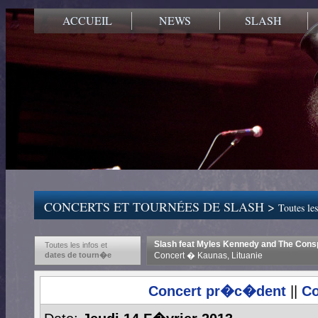
ACCUEIL
NEWS
SLASH
CONCERTS ET TOURNÉES DE SLASH >
Toutes les
Slash feat Myles Kennedy and The Consp
Toutes les infos et
dates de tourn�e
Concert � Kaunas, Lituanie
Concert pr�c�dent
||
Co