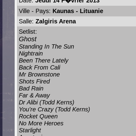
Date:
Jeudi 14 F�vrier 2013
Ville - Pays:
Kaunas - Lituanie
Salle:
Zalgiris Arena
Setlist:
Ghost
Standing In The Sun
Nightrain
Been There Lately
Back From Cali
Mr Brownstone
Shots Fired
Bad Rain
Far & Away
Dr Alibi (Todd Kerns)
You're Crazy (Todd Kerns)
Rocket Queen
No More Heroes
Starlight