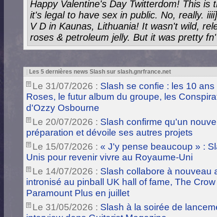
Happy Valentine's Day Twitterdom! This is 
it's legal to have sex in public. No, really. iiii]
V D in Kaunas, Lithuania! It wasn't wild, re
roses & petroleum jelly. But it was pretty fn' ra
|
Les 5 dernières news Slash sur slash.gnrfrance.net
Le 31/07/2026 :
Slash se confie : les 10 ans
Roses, le futur album du groupe, les Conspira
d'Ozzy Osbourne
Le 20/07/2026 :
Slash confirme qu'un nouve
préparation et dévoile ses autres projets
Le 15/07/2026 :
« J'y pense beaucoup » : Sla
Unis pour revenir vivre au Royaume-Uni
Le 14/07/2026 :
Slash collabore à nouveau a
intronisé au pinball UK hall of fame, The Crow
Paramount Plus en juillet
Le 31/05/2026 :
Slash à la soirée de lance