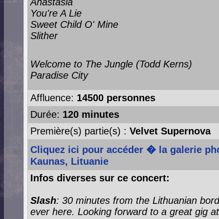
Anastasia
You're A Lie
Sweet Child O' Mine
Slither
Welcome to The Jungle (Todd Kerns)
Paradise City
Affluence:
14500 personnes
Durée:
120 minutes
Première(s) partie(s) :
Velvet Supernova
Cliquez ici pour accéder � la galerie p
Kaunas, Lituanie
Infos diverses sur ce concert:
Slash
:
30 minutes from the Lithuanian bor
ever here. Looking forward to a great gig at Za