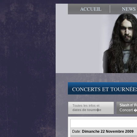
ACCUEIL
NEWS
CONCERTS ET TOURNÉE
Slash n' 
Toutes les infos et
dates de tourn�e
Concert �
Date:
Dimanche 22 Novembre 2009