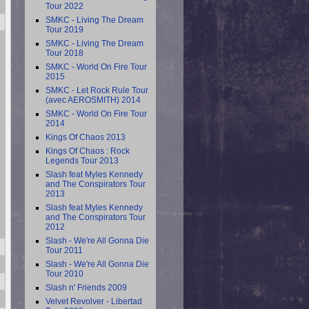
Tour 2022
SMKC - Living The Dream
Tour 2019
SMKC - Living The Dream
Tour 2018
SMKC - World On Fire Tour
2015
SMKC - Let Rock Rule Tour
(avec AEROSMITH) 2014
SMKC - World On Fire Tour
2014
Kings Of Chaos 2013
Kings Of Chaos : Rock
Legends Tour 2013
Slash feat Myles Kennedy
and The Conspirators Tour
2013
Slash feat Myles Kennedy
and The Conspirators Tour
2012
Slash - We're All Gonna Die
Tour 2011
Slash - We're All Gonna Die
Tour 2010
Slash n' Friends 2009
Velvet Revolver - Libertad