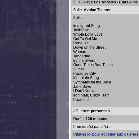
Ville - Pays:
Los Angeles - Etats-Unis
Salle:
Avalon Theater
Setlist:
Immigrant Song
Jailbreak
Whole Lotta Love
Out Ta Get Me
Rebel Yell
Down on the Street
Woman
Tangerine
By the Sword
Good Times Bad Times
Slither
Paradise City
Mountain Song
Sympathy for the Devil
Jane Says
I Don't Know
Iron Man, Crazy Train
Paranoid
Affluence:
personnes
Durée:
120 minutes
Première(s) partie(s) :
Cliquez ici pour accéder aux galerie