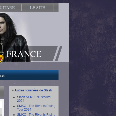
UITARE
LE SITE
FRANCE
lash
>
Autres tournées de Slash
Slash SERPENT festival
2024
SMKC - The River Is Rising
Tour 2024
SMKC - The River is Rising