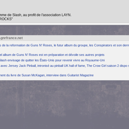
emme de Slash, au profit de l'association LAYN.
N ROCKS"
.gnrfrance.net
ns de la reformation de Guns N' Roses, le futur album du groupe, les Conspirators et son dern
el album de Guns N' Roses est en préparation et dévoile ses autres projets
Slash envisage de quitter les États-Unis pour revenir vivre au Royaume-Uni
avec Jersey Jack Pinball, intronisé au pinball UK hall of fame, The Crow Girl saison 2 dispo 
ement du livre de Susan McKagan, interview dans Guitarist Magazine