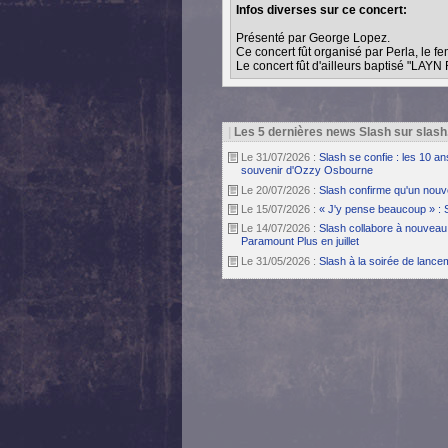
Infos diverses sur ce concert:
Présenté par George Lopez.
Ce concert fût organisé par Perla, le f
Le concert fût d'ailleurs baptisé "LAY
|
Les 5 dernières news Slash sur slash
Le 31/07/2026 :
Slash se confie : les 10 a
souvenir d'Ozzy Osbourne
Le 20/07/2026 :
Slash confirme qu'un nouv
Le 15/07/2026 :
« J'y pense beaucoup » : 
Le 14/07/2026 :
Slash collabore à nouveau 
Paramount Plus en juillet
Le 31/05/2026 :
Slash à la soirée de lanc