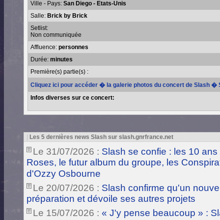
Ville - Pays:
San Diego - Etats-Unis
Salle:
Brick by Brick
Setlist:
Non communiquée
Affluence:
personnes
Durée:
minutes
Première(s) partie(s) :
Cliquez ici pour accéder � la galerie photos du concert de Slash �
Infos diverses sur ce concert:
|
Les 5 dernières news Slash sur slash.gnrfrance.net
Le 31/07/2026 :
Slash se confie : les 10 ans
Roses, le futur album du groupe, les Conspira
d'Ozzy Osbourne
Le 20/07/2026 :
Slash confirme qu'un nouve
préparation et dévoile ses autres projets
Le 15/07/2026 :
« J'y pense beaucoup » : Sla