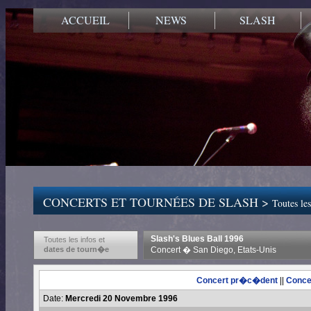
ACCUEIL
NEWS
SLASH
CONCERTS ET TOURNÉES DE SLASH >
Toutes les
Slash's Blues Ball 1996
Toutes les infos et
dates de tourn�e
Concert � San Diego, Etats-Unis
Concert pr�c�dent
||
Conce
Date:
Mercredi 20 Novembre 1996