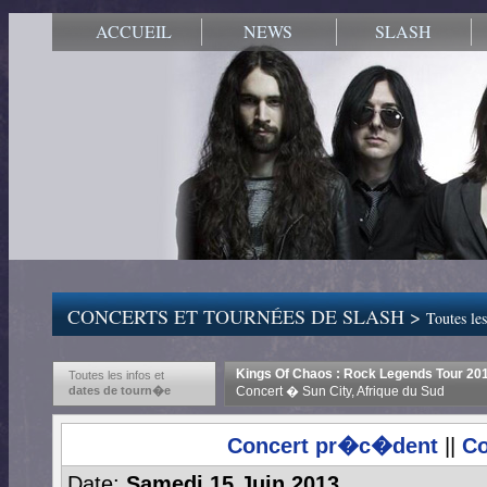
ACCUEIL
NEWS
SLASH
CONCERTS ET TOURNÉES DE SLASH >
Toutes les
Kings Of Chaos : Rock Legends Tour 20
Toutes les infos et
dates de tourn�e
Concert � Sun City, Afrique du Sud
Concert pr�c�dent
||
Co
Date:
Samedi 15 Juin 2013