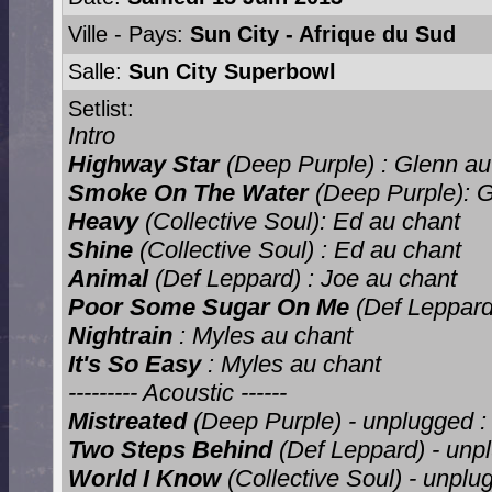
Ville - Pays:
Sun City - Afrique du Sud
Salle:
Sun City Superbowl
Setlist:
Intro
Highway Star
(Deep Purple) : Glenn au
Smoke On The Water
(Deep Purple): G
Heavy
(Collective Soul): Ed au chant
Shine
(Collective Soul) : Ed au chant
Animal
(Def Leppard) : Joe au chant
Poor Some Sugar On Me
(Def Leppard
Nightrain
: Myles au chant
It's So Easy
: Myles au chant
--------- Acoustic ------
Mistreated
(Deep Purple) - unplugged :
Two Steps Behind
(Def Leppard) - unp
World I Know
(Collective Soul) - unplu