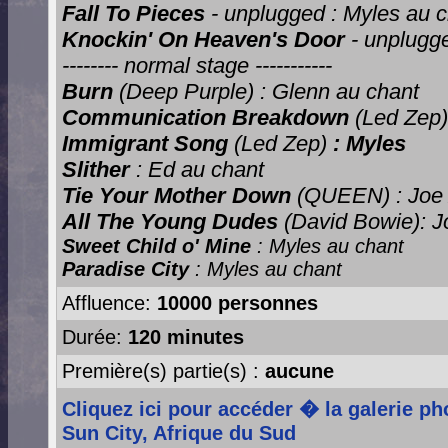
Fall To Pieces
- unplugged : Myles au 
Knockin' On Heaven's Door
-
unplugge
-------- normal stage -----------
Burn
(Deep Purple) : Glenn au chant
Communication Breakdown
(Led Zep)
Immigrant Song
(Led Zep)
: Myles
Slither
: Ed
au chant
Tie Your Mother Down
(QUEEN) : Joe
All The Young Dudes
(David Bowie):
J
Sweet Child o' Mine
:
Myles au chant
Paradise City
:
Myles au chant
Affluence:
10000 personnes
Durée:
120 minutes
Première(s) partie(s) :
aucune
Cliquez ici pour accéder � la galerie p
Sun City, Afrique du Sud