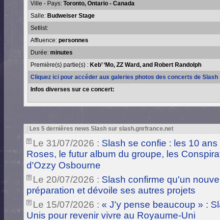
Ville - Pays:
Toronto, Ontario - Canada
Salle:
Budweiser Stage
Setlist:
Affluence:
personnes
Durée:
minutes
Première(s) partie(s) :
Keb’ ‘Mo, ZZ Ward, and Robert Randolph
Cliquez ici pour accéder aux galeries photos des concerts de Slash
Infos diverses sur ce concert:
|
Les 5 dernières news Slash sur slash.gnrfrance.net
Le 31/07/2026 :
Slash se confie : les 10 ans
Roses, le futur album du groupe, les Conspira
d'Ozzy Osbourne
Le 20/07/2026 :
Slash confirme qu'un nouve
préparation et dévoile ses autres projets
Le 15/07/2026 :
« J'y pense beaucoup » : Sla
Unis pour revenir vivre au Royaume-Uni