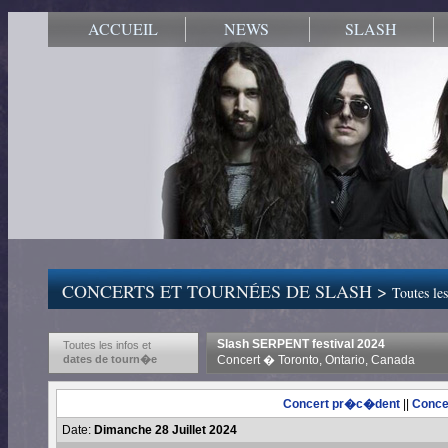
ACCUEIL
NEWS
SLASH
CONCERTS ET TOURNÉES DE SLASH >
Toutes les
Slash SERPENT festival 2024
Toutes les infos et
dates de tourn�e
Concert � Toronto, Ontario, Canada
Concert pr�c�dent
||
Conce
Date:
Dimanche 28 Juillet 2024