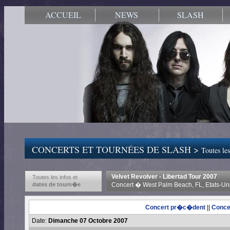
ACCUEIL
NEWS
SLASH
CONCERTS ET TOURNÉES DE SLASH >
Toutes les
Velvet Revolver - Libertad Tour 2007
Toutes les infos et
dates de tourn�e
Concert � West Palm Beach, FL, Etats-Un
Concert pr�c�dent
||
Conce
Date:
Dimanche 07 Octobre 2007