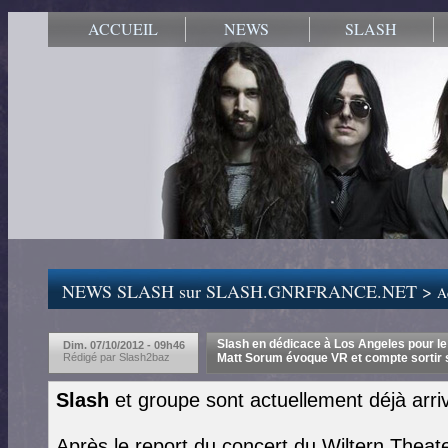
ACCUEIL
NEWS
SLASH
NEWS SLASH sur SLASH.GNRFRANCE.NET >
Ac
Slash en dédicace à Los Angeles pour le l
Dim. 07/10/2012 - 09h46
Rédigé par Slash2baz
Matt Sorum évoque VR et compte sortir 
Slash
et groupe sont actuellement déjà arri
Après le report du concert du Wiltern Theat