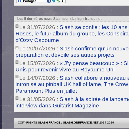
|
Les 5 dernières news Slash sur slash.gnrfrance.net
Le 31/07/2026 :
Slash se confie : les 10 ans
Roses, le futur album du groupe, les Conspira
d'Ozzy Osbourne
Le 20/07/2026 :
Slash confirme qu'un nouve
préparation et dévoile ses autres projets
Le 15/07/2026 :
« J'y pense beaucoup » : Sla
Unis pour revenir vivre au Royaume-Uni
Le 14/07/2026 :
Slash collabore à nouveau a
intronisé au pinball UK hall of fame, The Crow
Paramount Plus en juillet
Le 31/05/2026 :
Slash à la soirée de lance
interview dans Guitarist Magazine
COPYRIGHTS
SLASH FRANCE
/
SLASH.GNRFRANCE.NET
2014-2026