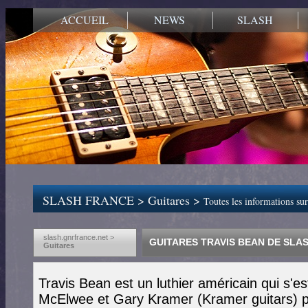
ACCUEIL
NEWS
SLASH
SLASH FRANCE
>
Guitares
>
Toutes les informations su
slash.gnrfrance.net >
GUITARES TRAVIS BEAN DE SLA
Guitares
Travis Bean est un luthier américain qui s'
McElwee et Gary Kramer (Kramer guitars) p