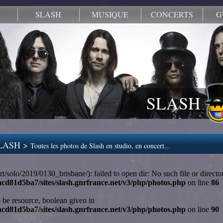
SLASH
MUSIQUE
CONCERTS
G
SLASH
LASH >
Toutes les photos de Slash en studio, en concert...
ert/solo/2019/0130_brisbane/): failed to open dir: No such file or directo
cd81d5ba7/sites/slash.gnrfrance.net/v3/php/photos.php
on line
86
o be resource, boolean given in
cd81d5ba7/sites/slash.gnrfrance.net/v3/php/photos.php
on line
90