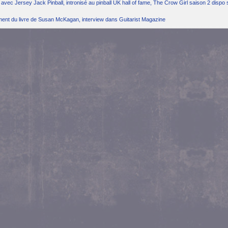
avec Jersey Jack Pinball, intronisé au pinball UK hall of fame, The Crow Girl saison 2 dispo 
ement du livre de Susan McKagan, interview dans Guitarist Magazine