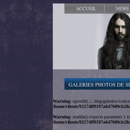
ACCUEIL
NEWS
GALERIES PHOTOS DE S
Warning
: opendir(../../img/galeries//conc
/home/clients/92174ff9197a647609cb28a
Warning
: readdir() expects parameter 1 t
/home/clients/92174ff9197a647609cb28a