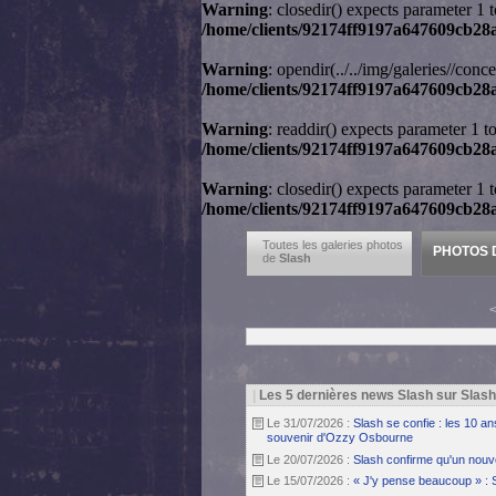
Warning
: closedir() expects parameter 1 
/home/clients/92174ff9197a647609cb28a
Warning
: opendir(../../img/galeries//conc
/home/clients/92174ff9197a647609cb28ac
Warning
: readdir() expects parameter 1 t
/home/clients/92174ff9197a647609cb28ac
Warning
: closedir() expects parameter 1 
/home/clients/92174ff9197a647609cb28ac
Toutes les galeries photos
PHOTOS D
de
Slash
|
Les 5 dernières news Slash sur Slas
Le 31/07/2026 :
Slash se confie : les 10 a
souvenir d'Ozzy Osbourne
Le 20/07/2026 :
Slash confirme qu'un nouv
Le 15/07/2026 :
« J'y pense beaucoup » : 