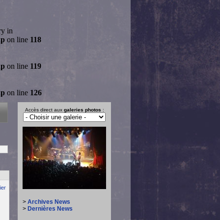
ry in
hp
on line
118
hp
on line
119
hp
on line
126
Accès direct aux
galeries photos
:
ier
>
Archives News
>
Dernières News