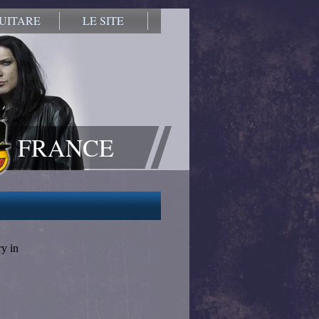
UITARE
LE SITE
FRANCE
ry in