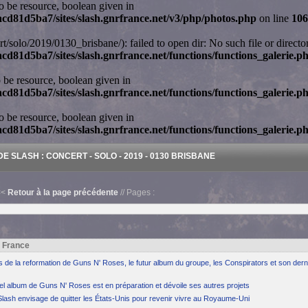
to be resource, boolean given in
cd81d5ba7/sites/slash.gnrfrance.net/v3/php/photos.php
on line
106
ert/solo/2019/0130_brisbane/): failed to open dir: No such file or directo
d81d5ba7/sites/slash.gnrfrance.net/functions/functions_galerie.p
o be resource, boolean given in
d81d5ba7/sites/slash.gnrfrance.net/functions/functions_galerie.p
to be resource, boolean given in
d81d5ba7/sites/slash.gnrfrance.net/functions/functions_galerie.p
E SLASH : CONCERT - SOLO - 2019 - 0130 BRISBANE
<<
Retour à la page précédente
// Pages :
h France
ns de la reformation de Guns N' Roses, le futur album du groupe, les Conspirators et son dern
el album de Guns N' Roses est en préparation et dévoile ses autres projets
Slash envisage de quitter les États-Unis pour revenir vivre au Royaume-Uni