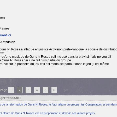
rums
Flames
quant ici
 Activision
uns N' Roses a attaqué en justice Activision prétextant que la société de distributi
rat.
r qu'une musique de Guns n' Roses soit incluse dans la playlist mais ne voulait
Guns N' Roses car il ne fait plus partie du groupe.
uve sur la pochette du jeu et il est modalisé partout dans le jeu (il est même
Page
1
-
2
-
3
-
4
-
5
-
6
.gnrfrance.net
ns de la reformation de Guns N' Roses, le futur album du groupe, les Conspirators et son dern
el album de Guns N' Roses est en préparation et dévoile ses autres projets