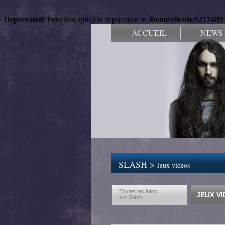
Deprecated
: Function split() is deprecated in
/home/clients/92174ff
ACCUEIL
NEWS
SLASH >
Jeux videos
Toutes les infos
JEUX V
sur Slash