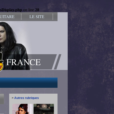
lsDisplay.php
on line
28
UITARE
LE SITE
FRANCE
>
Autres rubriques