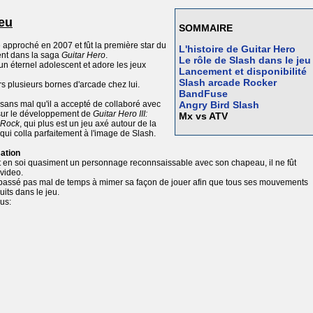
jeu
SOMMAIRE
 approché en 2007 et fût la première star du
L'histoire de Guitar Hero
nt dans la saga
Guitar Hero
.
Le rôle de Slash dans le jeu
é un éternel adolescent et adore les jeux
Lancement et disponibilité
Slash arcade Rocker
eurs plusieurs bornes d'arcade chez lui.
BandFuse
 sans mal qu'il a accepté de collaboré avec
Angry Bird Slash
 sur le développement de
Guitar Hero III:
Mx vs ATV
 Rock
, qui plus est un jeu axé autour de la
 qui colla parfaitement à l'image de Slash.
ation
t en soi quasiment un personnage reconnsaissable avec son chapeau, il ne fût
 video.
l a passé pas mal de temps à mimer sa façon de jouer afin que tous ses mouvements
uits dans le jeu.
us: