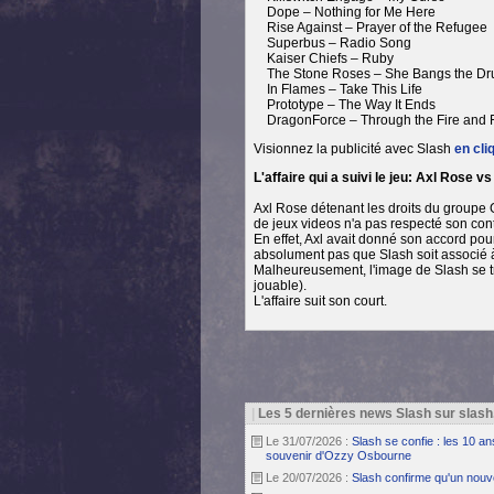
Dope – Nothing for Me Here
Rise Against – Prayer of the Refugee
Superbus – Radio Song
Kaiser Chiefs – Ruby
The Stone Roses – She Bangs the D
In Flames – Take This Life
Prototype – The Way It Ends
DragonForce – Through the Fire and 
Visionnez la publicité avec Slash
en cli
L'affaire qui a suivi le jeu: Axl Rose vs
Axl Rose détenant les droits du groupe G
de jeux videos n'a pas respecté son cont
En effet, Axl avait donné son accord pou
absolument pas que Slash soit associé à 
Malheureusement, l'image de Slash se tro
jouable).
L'affaire suit son court.
|
Les 5 dernières news Slash sur slash
Le 31/07/2026 :
Slash se confie : les 10 a
souvenir d'Ozzy Osbourne
Le 20/07/2026 :
Slash confirme qu'un nouv