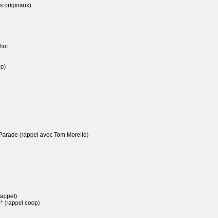
s originaux)
hot
p)
arade (rappel avec Tom Morello)
rappel)
 (rappel coop)