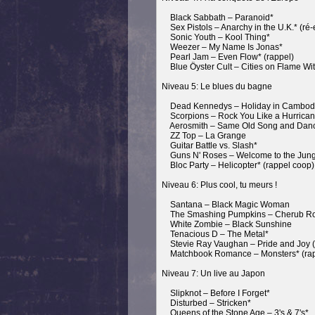
Black Sabbath – Paranoid*
Sex Pistols – Anarchy in the U.K.* (ré-
Sonic Youth – Kool Thing*
Weezer – My Name Is Jonas*
Pearl Jam – Even Flow* (rappel)
Blue Öyster Cult – Cities on Flame With
Niveau 5: Le blues du bagne
Dead Kennedys – Holiday in Cambod
Scorpions – Rock You Like a Hurrica
Aerosmith – Same Old Song and Dan
ZZ Top – La Grange
Guitar Battle vs. Slash*
Guns N' Roses – Welcome to the Jungl
Bloc Party – Helicopter* (rappel coop)
Niveau 6: Plus cool, tu meurs !
Santana – Black Magic Woman
The Smashing Pumpkins – Cherub R
White Zombie – Black Sunshine
Tenacious D – The Metal*
Stevie Ray Vaughan – Pride and Joy (
Matchbook Romance – Monsters* (rap
Niveau 7: Un live au Japon
Slipknot – Before I Forget*
Disturbed – Stricken*
Queens of the Stone Age – 3's & 7's*