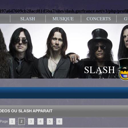
9197a647609cb28acd81d5ba7/sites/slash.gnrfrance.net/v3/php/profi
SLASH
MUSIQUE
CONCERTS
G
SLASH
IDEOS OU SLASH APPARAIT
Page
1
-
2
-
3
-
4
-
5
-
6