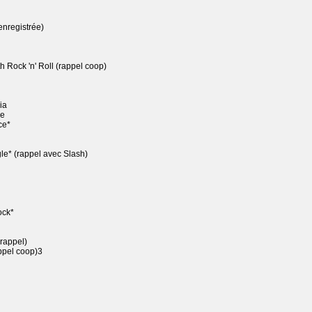
enregistrée)
 Rock 'n' Roll (rappel coop)
ia
ne
ce*
e* (rappel avec Slash)
ock*
rappel)
pel coop)3