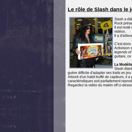
Le rôle de Slash dans le 
Slash a été
Rock prése
Il est rest
vidéos.
Il a d'aill
C'est donc
Activision
legends of
guitare, ce
La Modélis
Slash étan
guère difficile d'adapter ses traits en jeu
Arboré d'un habit truffé de capteurs, i
caractéristiques soit parfaitement reprod
Regardez la vidéo du makin off ci-desso