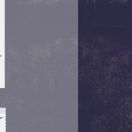
on
ier