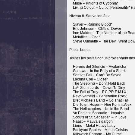
Muse – Knights of Cydonia*
Living Colour – Cult of Personality* (ra
Niveau 8: Sauve ton âme
Slayer – Raining Blood*
Eric Johnson – Cliffs of Dover
Iron Maiden – The Number of the Beas
Metallica – One*
Steve Ouimette – The Devil Went Dow
Pistes bonus
Toutes les pistes bonus proviennent de
Héroes del Silencio – Avalancha
Gallows – In the Belly of a Shark
Senses Fail – Can't Be Saved
Lacuna Coil – Closer
The Sleeping – Don't Hold Back
L.A. Slum Lords – Down 'N Dirty
The Fall of Troy – F.C.P.R.E.M.I.X.
Revolverheld – Generation Rock
Bret Michaels Band – Go That Far
Die Toten Hosen – Hier Kommt Alex
The Hellacopters – I'm in the Band
An Endless Sporadic – Impulse
Scouts of St. Sebastian – In Love
Naast – Mauvais garçon
Lions – Metal Heavy Lady
Backyard Babies – Minus Celsius
Killswitch Engage – My Curse