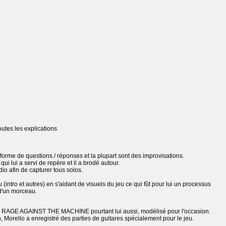
toutes les explications
 forme de questions / réponses et la plupart sont des improvisations.
qui lui a servi de repère et il a brodé autour.
io afin de capturer tous solos.
 (intro et autres) en s'aidant de visuels du jeu ce qui fût pour lui un processus
 d'un morceau.
 de RAGE AGAINST THE MACHINE pourtant lui aussi, modélisé pour l'occasion.
 Morello a enregistré des parties de guitares spécialement pour le jeu.