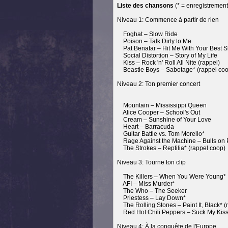
Liste des chansons
(* = enregistrement
Niveau 1: Commence à partir de rien
Foghat – Slow Ride
Poison – Talk Dirty to Me
Pat Benatar – Hit Me With Your Best S
Social Distortion – Story of My Life
Kiss – Rock 'n' Roll All Nite (rappel)
Beastie Boys – Sabotage* (rappel coo
Niveau 2: Ton premier concert
Mountain – Mississippi Queen
Alice Cooper – School's Out
Cream – Sunshine of Your Love
Heart – Barracuda
Guitar Battle vs. Tom Morello*
Rage Against the Machine – Bulls on P
The Strokes – Reptilia* (rappel coop)
Niveau 3: Tourne ton clip
The Killers – When You Were Young*
AFI – Miss Murder*
The Who – The Seeker
Priestess – Lay Down*
The Rolling Stones – Paint It, Black* (
Red Hot Chili Peppers – Suck My Kiss*
Niveau 4: À la conquête de l'Europe