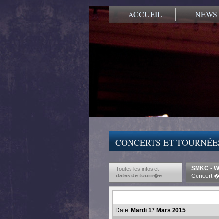
ACCUEIL
NEWS
CONCERTS ET TOURNÉE
SMKC - Wo
Toutes les infos et
dates de tourn�e
Concert � 
Date:
Mardi 17 Mars 2015