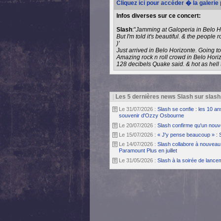
Cliquez ici pour accéder � la galerie
Infos diverses sur ce concert:
Slash
:"
Jamming at Galoperia in Belo Ho
But I'm told it's beautiful. & the people roc
)'
Just arrived in Belo Horizonte. Going to t
Amazing rock n roll crowd in Belo Horiz
128 decibels Quake said. & hot as hell to
|
Les 5 dernières news Slash sur slash
Le 31/07/2026 :
Slash se confie : les 10 a
souvenir d'Ozzy Osbourne
Le 20/07/2026 :
Slash confirme qu'un nouv
Le 15/07/2026 :
« J'y pense beaucoup » : 
Le 14/07/2026 :
Slash collabore à nouveau 
Paramount Plus en juillet
Le 31/05/2026 :
Slash à la soirée de lanc