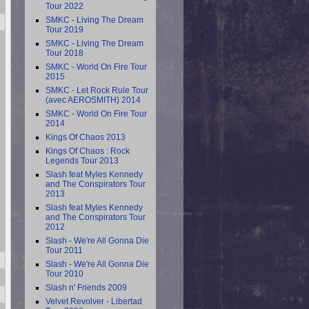
Tour 2022
SMKC - Living The Dream
Tour 2019
SMKC - Living The Dream
Tour 2018
SMKC - World On Fire Tour
2015
SMKC - Let Rock Rule Tour
(avec AEROSMITH) 2014
SMKC - World On Fire Tour
2014
Kings Of Chaos 2013
Kings Of Chaos : Rock
Legends Tour 2013
Slash feat Myles Kennedy
and The Conspirators Tour
2013
Slash feat Myles Kennedy
and The Conspirators Tour
2012
Slash - We're All Gonna Die
Tour 2011
Slash - We're All Gonna Die
Tour 2010
Slash n' Friends 2009
Velvet Revolver - Libertad