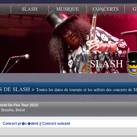
SLASH
MUSIQUE
CONCERTS
G
SLASH
S DE SLASH >
Toutes les dates de tournée et les setlists des concerts de S
rld On Fire Tour 2015
Brasilia, Brésil
Concert pr�c�dent
||
Concert suivant