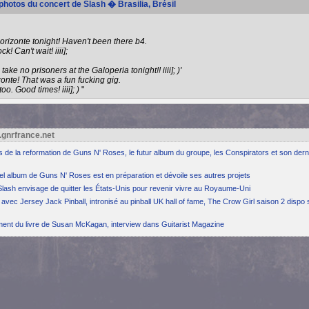
 photos du concert de Slash � Brasilia, Brésil
rizonte tonight! Haven't been there b4.
k! Can't wait! iiii];
ake no prisoners at the Galoperia tonight!! iiii]; )'
onte! That was a fun fucking gig.
o. Good times! iiii]; )
"
.gnrfrance.net
ns de la reformation de Guns N' Roses, le futur album du groupe, les Conspirators et son dern
el album de Guns N' Roses est en préparation et dévoile ses autres projets
Slash envisage de quitter les États-Unis pour revenir vivre au Royaume-Uni
avec Jersey Jack Pinball, intronisé au pinball UK hall of fame, The Crow Girl saison 2 dispo 
ement du livre de Susan McKagan, interview dans Guitarist Magazine