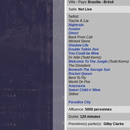
Ville - Pays:
Brasilia - Brésil
Salle:
Net Live
Setlist:
You're A Lie
Nightrain
Avalon
Ghost
Back From Cali
Wicked Stone
Shadow Life
Double Talkin Jive
You Could be Mine
Dr Alibi (Todd Kerns)
Welcome To The Jungle
(Todd Kerns)
The Dissident
Beneath The Savage Sun
Rocket Queen
Bent To Fly
World On Fire
Anastasia
Sweet Child o' Mine
Slither
Paradise City
Affluence:
5000 personnes
Durée:
120 minutes
Première(s) partie(s) :
Gilby Clarke