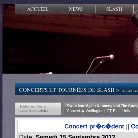
ACCUEIL
NEWS
SLASH
CONCERTS ET TOURNÉES DE SLASH >
Toutes les
Slash feat Myles Kennedy and The Consp
Toutes les infos et
dates de tourn�e
Concert � Wallingford, CT, Etats Unis
Concert pr�c�dent
||
Co
Date:
Samedi 15 Septembre 2012