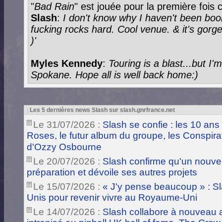
"
Bad Rain
" est jouée pour la première fois c
Slash
:
I don't know why I haven't been boo
fucking rocks hard. Cool venue. & it's gorgeo
)'
Myles Kennedy
:
Touring is a blast...but I
Spokane. Hope all is well back home:)
|
Les 5 dernières news Slash sur slash.gnrfrance.net
Le 31/07/2026 :
Slash se confie : les 10 ans
Roses, le futur album du groupe, les Conspira
d'Ozzy Osbourne
Le 20/07/2026 :
Slash confirme qu'un nouve
préparation et dévoile ses autres projets
Le 15/07/2026 :
« J'y pense beaucoup » : Sla
Unis pour revenir vivre au Royaume-Uni
Le 14/07/2026 :
Slash collabore à nouveau a