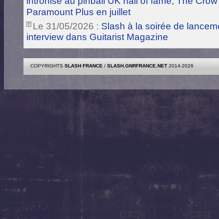
intronisé au pinball UK hall of fame, The Crow
Paramount Plus en juillet
Le 31/05/2026 :
Slash à la soirée de lance
interview dans Guitarist Magazine
COPYRIGHTS
SLASH FRANCE
/
SLASH.GNRFRANCE.NET
2014-2026