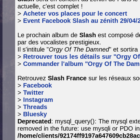
actuelle, c'est complet !
>
Acheter vos places pour le concert
>
Event Facebook Slash au zénith 29/04/
Le prochain album de
Slash
est composé de
par des vocalistes prestigieux.
Il s'intitule "
Orgy Of The Damned
" et sortir
>
Retrouver tous les détails sur "Orgy O
>
Commander l'album "Orgy Of The Dam
Retrouvez
Slash France
sur les réseaux so
>
Facebook
>
Twitter
>
Instagram
>
Threads
>
Bluesky
Deprecated
: mysql_query(): The mysql exte
removed in the future: use mysqli or PDO in
/home/clients/92174ff9197a647609cb28ac