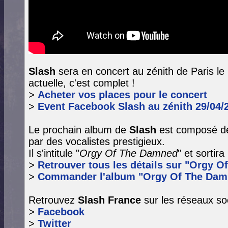
Slash
sera en concert au zénith de Paris le 
actuelle, c'est complet !
>
Acheter vos places pour le concert
>
Event Facebook Slash au zénith 29/04/
Le prochain album de
Slash
est composé de
par des vocalistes prestigieux.
Il s'intitule "
Orgy Of The Damned
" et sortir
>
Retrouver tous les détails sur "Orgy O
>
Commander l'album "Orgy Of The Dam
Retrouvez
Slash France
sur les réseaux so
>
Facebook
>
Twitter