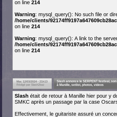
on line
214
Warning
: mysql_query(): No such file or dir
/home/clients/92174ff9197a647609cb28ac
on line
214
Warning
: mysql_query(): A link to the serve
/home/clients/92174ff9197a647609cb28ac
on line
214
Slash annonce le SERPENT festival, son
Mar. 12/03/2024 - 21h13
Rédigé par Slash2baz
à Manille, setlist, photos, videos
Slash
était de retour à Manille hier pour y 
SMKC après un passage par la case Oscars
Effectivement, le guitariste assuré un conce