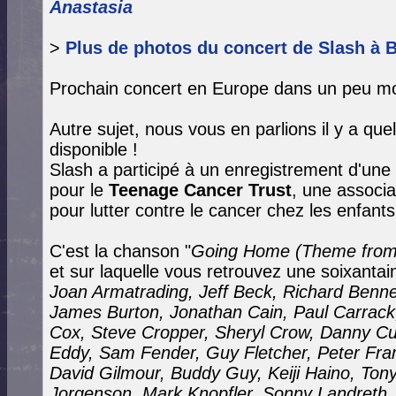
Anastasia
>
Plus de photos du concert de Slash à 
Prochain concert en Europe dans un peu mo
Autre sujet, nous vous en parlions il y a qu
disponible !
Slash a participé à un enregistrement d'un
pour le
Teenage Cancer Trust
, une associa
pour lutter contre le cancer chez les enfants
C'est la chanson "
Going Home (Theme from
et sur laquelle vous retrouvez une soixantain
Joan Armatrading, Jeff Beck, Richard Benn
James Burton, Jonathan Cain, Paul Carrack,
Cox, Steve Cropper, Sheryl Crow, Danny C
Eddy, Sam Fender, Guy Fletcher, Peter Fram
David Gilmour, Buddy Guy, Keiji Haino, Ton
Jorgenson, Mark Knopfler, Sonny Landreth, 