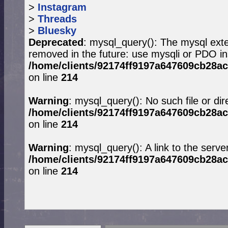
>
Instagram
>
Threads
>
Bluesky
Deprecated
: mysql_query(): The mysql exte
removed in the future: use mysqli or PDO in
/home/clients/92174ff9197a647609cb28ac
on line
214
Warning
: mysql_query(): No such file or dir
/home/clients/92174ff9197a647609cb28ac
on line
214
Warning
: mysql_query(): A link to the serve
/home/clients/92174ff9197a647609cb28ac
on line
214