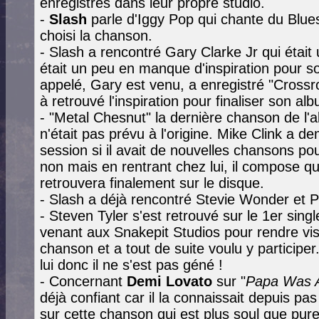
enregistrés dans leur propre studio.
-
Slash
parle d'Iggy Pop qui chante du Blues
choisi la chanson.
- Slash a rencontré Gary Clarke Jr qui étai
était un peu en manque d'inspiration pour s
appelé, Gary est venu, a enregistré "Crossro
à retrouvé l'inspiration pour finaliser son alb
- "Metal Chesnut" la dernière chanson de l'a
n'était pas prévu à l'origine. Mike Clink a d
session si il avait de nouvelles chansons po
non mais en rentrant chez lui, il compose q
retrouvera finalement sur le disque.
- Slash a déjà rencontré Stevie Wonder et 
- Steven Tyler s'est retrouvé sur le 1er sin
venant aux Snakepit Studios pour rendre visi
chanson et a tout de suite voulu y participer
lui donc il ne s'est pas géné !
- Concernant
Demi Lovato
sur "
Papa Was A
déjà confiant car il la connaissait depuis pas 
sur cette chanson qui est plus soul que pur