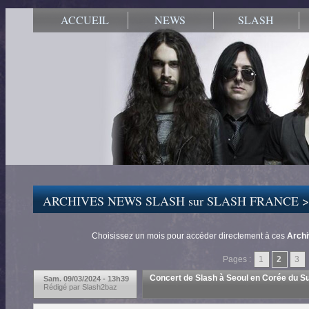
ACCUEIL
NEWS
SLASH
ARCHIVES NEWS SLASH sur SLASH FRANCE 
Choisissez un mois pour accéder directement à ces
Arch
Pages :
1
2
3
Concert de Slash à Seoul en Corée du Sud,
Sam. 09/03/2024 - 13h39
Rédigé par Slash2baz