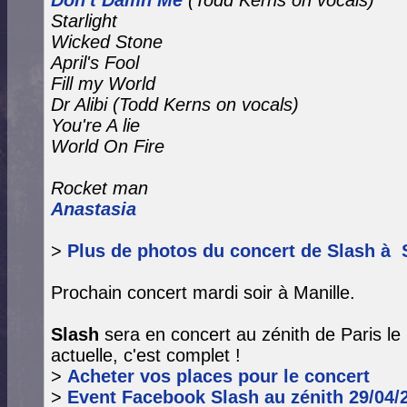
Don't Damn Me
(Todd Kerns on vocals)
Starlight
Wicked Stone
April's Fool
Fill my World
Dr Alibi (Todd Kerns on vocals)
You're A lie
World On Fire
Rocket man
Anastasia
>
Plus de photos du concert de Slash à 
Prochain concert mardi soir à Manille.
Slash
sera en concert au zénith de Paris le 
actuelle, c'est complet !
>
Acheter vos places pour le concert
>
Event Facebook Slash au zénith 29/04/