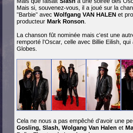
Mais que faisait
Slash
à une soirée des Osc
Mais si, souvenez-vous, il a joué sur la cha
"Barbie" avec
Wolfgang VAN HALEN
et pro
producteur
Mark Ronson
.
La chanson fût nominée mais c'est une autre
remporté l'Oscar, celle avec Billie Eilish, q
Globes.
Cela ne nous a pas empêché d'avoir une 
Gosling, Slash, Wolgang Van Halen
et
Ma