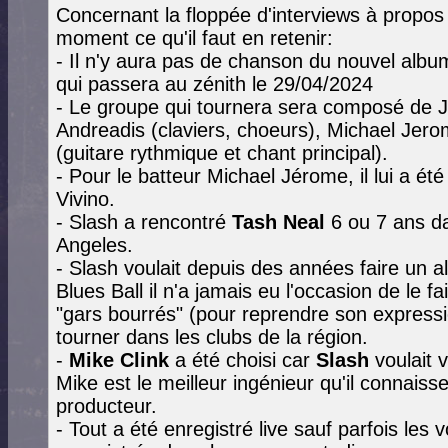
Concernant la floppée d'interviews à propos 
moment ce qu'il faut en retenir:
- Il n'y aura pas de chanson du nouvel alb
qui passera au zénith le 29/04/2024
- Le groupe qui tournera sera composé de J
Andreadis (claviers, choeurs), Michael Jero
(guitare rythmique et chant principal).
- Pour le batteur Michael Jérome, il lui a é
Vivino.
- Slash a rencontré
Tash Neal
6 ou 7 ans da
Angeles.
- Slash voulait depuis des années faire un 
Blues Ball il n'a jamais eu l'occasion de le f
"gars bourrés" (pour reprendre son expressi
tourner dans les clubs de la région.
-
Mike Clink
a été choisi car
Slash
voulait 
Mike est le meilleur ingénieur qu'il connaiss
producteur.
- Tout a été enregistré live sauf parfois les 