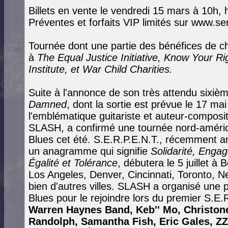
Billets en vente le vendredi 15 mars à 10h, 
Préventes et forfaits VIP limités sur www.se
Tournée dont une partie des bénéfices de ch
à
The Equal Justice Initiative, Know Your R
Institute, et War Child Charities.
Suite à l'annonce de son très attendu sixi
Damned
, dont la sortie est prévue le 17 m
l'emblématique guitariste et auteur-compo
SLASH, a confirmé une tournée nord-améric
Blues cet été. S.E.R.P.E.N.T., récemment a
un anagramme qui signifie
Solidarité, Enga
Égalité et Tolérance
, débutera le 5 juillet à
Los Angeles, Denver, Cincinnati, Toronto, Ne
bien d'autres villes. SLASH a organisé une
Blues pour le rejoindre lors du premier S.E.R
Warren Haynes Band, Keb'' Mo, Christone
Randolph, Samantha Fish, Eric Gales, ZZ