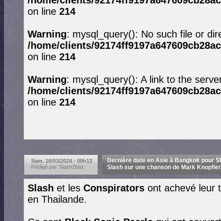
/home/clients/92174ff9197a647609cb28ac
on line
214
Warning
: mysql_query(): No such file or dir
/home/clients/92174ff9197a647609cb28ac
on line
214
Warning
: mysql_query(): A link to the serve
/home/clients/92174ff9197a647609cb28ac
on line
214
Dernière date en Asie à Bangkok pour SMK
Sam. 16/03/2024 - 09h12
Rédigé par Slash2baz
Slash sur une chanson de Mark Knopfler 
Slash
et les
Conspirators
ont achevé leur 
en Thailande.