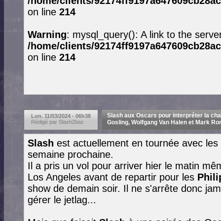
/home/clients/92174ff9197a647609cb28ac
on line
214
Warning
: mysql_query(): A link to the serve
/home/clients/92174ff9197a647609cb28ac
on line
214
Slash aux Oscars pour interpréter la ch
Lun. 11/03/2024 - 06h38
Rédigé par Slash2baz
Gosling, Wolfgang Van Halen et Mark Ro
Slash
est actuellement en tournée avec les
semaine prochaine.
Il a pris un vol pour arriver hier le matin m
Los Angeles avant de repartir pour les
Phil
show de demain soir. Il ne s'arrête donc jam
gérer le jetlag...