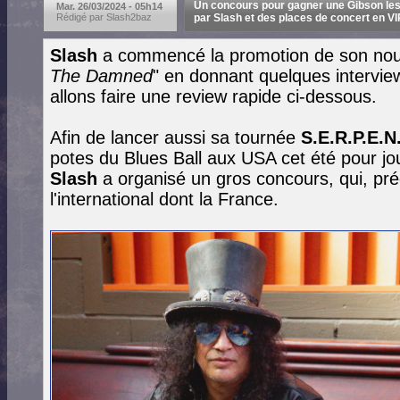
Un concours pour gagner une Gibson les
Mar. 26/03/2024 - 05h14
Rédigé par Slash2baz
par Slash et des places de concert en V
Slash
a commencé la promotion de son nou
The Damned
" en donnant quelques intervie
allons faire une review rapide ci-dessous.
Afin de lancer aussi sa tournée
S.E.R.P.E.N
potes du Blues Ball aux USA cet été pour jou
Slash
a organisé un gros concours, qui, préc
l'international dont la France.