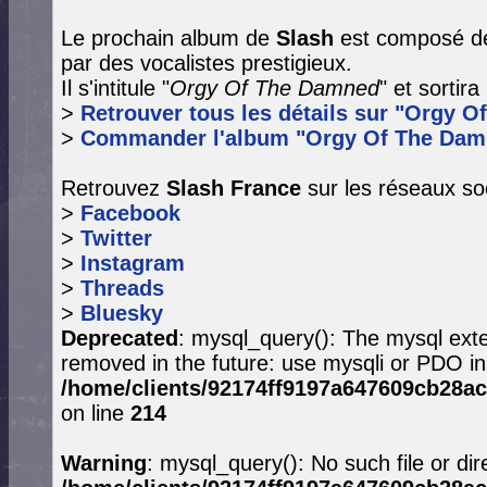
Le prochain album de
Slash
est composé de
par des vocalistes prestigieux.
Il s'intitule "
Orgy Of The Damned
" et sortir
>
Retrouver tous les détails sur "Orgy O
>
Commander l'album "Orgy Of The Dam
Retrouvez
Slash France
sur les réseaux so
>
Facebook
>
Twitter
>
Instagram
>
Threads
>
Bluesky
Deprecated
: mysql_query(): The mysql exte
removed in the future: use mysqli or PDO in
/home/clients/92174ff9197a647609cb28ac
on line
214
Warning
: mysql_query(): No such file or dir