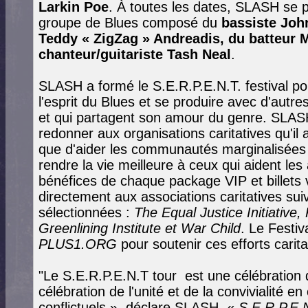
Larkin Poe
. À toutes les dates, SLASH se 
groupe de Blues composé du
bassiste John
Teddy « ZigZag » Andreadis, du batteur 
chanteur/guitariste Tash Neal
.
SLASH a formé le S.E.R.P.E.N.T. festival po
l'esprit du Blues et se produire avec d'autres
et qui partagent son amour du genre. SLASH
redonner aux organisations caritatives qu'il 
que d'aider les communautés marginalisées q
rendre la vie meilleure à ceux qui aident les
bénéfices de chaque package VIP et billets 
directement aux associations caritatives s
sélectionnées :
The Equal Justice Initiativ
Greenlining Institute et War Child
. Le Festiv
PLUS1.ORG
pour soutenir ces efforts caritat
"Le S.E.R.P.E.N.T tour est une célébration d
célébration de l'unité et de la convivialité e
conflictuels », déclare SLASH. «
S.E.R.P.E.N