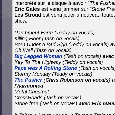
interprête sur le disque à savoir "
The Pushe
Eric Gales
est venu jammer sur "
Stone Fre
Les Stroud
est venu jouer à nouveau toutes
show.
Parchment Farm (Teddy on vocals)
Killing Floor
(Tash on vocals)
Born Under A Bad Sign
(Teddy on vocals)
a
Oh Well
(Tash on vocals)
Big Legged Woman
(Tash on vocals)
avec
Key To The Highway (Teddy on vocals)
Papa was A Rolling Stone
(Tash on vocals
Stormy Monday
(Teddy on vocals)
The Pusher
(
Chris Robinson on vocals
)
a
l'harmonica
Metal Chestnut
CrossRoads (Tash on vocals)
Stone free
(Tash on vocals)
avec Eric Gale