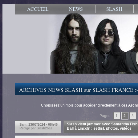
ACCUEIL
NEWS
SLASH
ARCHIVES NEWS SLASH sur SLASH FRANCE 
Choisissez un mois pour accéder directement à ces
Arch
Pages :
1
2
3
Slash vient jammer avec Samantha Fish, t
Sam. 13/07/2024 - 08h46
Rédigé par Slash2baz
Ball à Lincoln : setlist, photos, vidéos