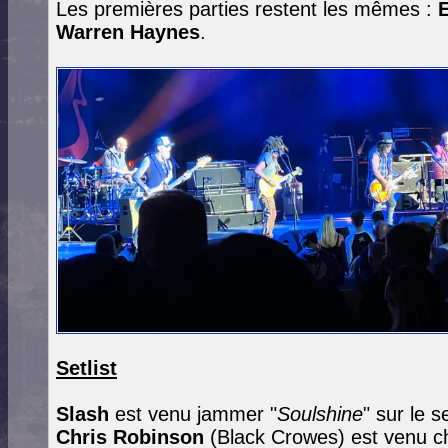
Les premières parties restent les mêmes :
E
Warren Haynes
.
Setlist
Slash
est venu jammer "
Soulshine
" sur le 
Chris Robinson
(Black Crowes) est venu ch