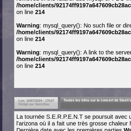
/home/clients/92174ff9197a647609cb28ac
on line
214
Warning
: mysql_query(): No such file or dir
/home/clients/92174ff9197a647609cb28ac
on line
214
Warning
: mysql_query(): A link to the serve
/home/clients/92174ff9197a647609cb28ac
on line
214
Toutes les infos sur le concert de Slash's
Lun. 15/07/2024 - 17h27
Rédigé par Slash2baz
La tournée S.E.R.P.E.N.T se poursuit avec
l'arizona où il a fait une très grosse chaleur
Dernière date avec les premières parties
Wa