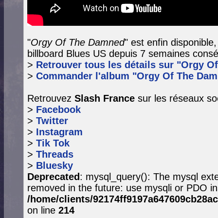
"
Orgy Of The Damned
" est enfin disponible
billboard Blues US depuis 7 semaines consé
>
Retrouver tous les détails sur "Orgy O
>
Commander l'album "Orgy Of The Dam
Retrouvez
Slash France
sur les réseaux so
>
Facebook
>
Twitter
>
Instagram
>
Tik Tok
>
Threads
>
Bluesky
Deprecated
: mysql_query(): The mysql exte
removed in the future: use mysqli or PDO in
/home/clients/92174ff9197a647609cb28ac
on line
214