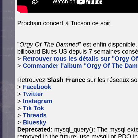
Prochain concert à Tucson ce soir.
"
Orgy Of The Damned
" est enfin disponible
billboard Blues US depuis 7 semaines consé
>
Retrouver tous les détails sur "Orgy O
>
Commander l'album "Orgy Of The Dam
Retrouvez
Slash France
sur les réseaux so
>
Facebook
>
Twitter
>
Instagram
>
Tik Tok
>
Threads
>
Bluesky
Deprecated
: mysql_query(): The mysql exte
removed in the future: use mysqli or PDO in