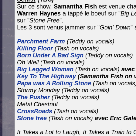
Sur ce show,
Samantha Fish
est venue cha
Warren Haynes
a tappé le boeuf sur "
Big 
sur "
Stone Free
".
Les 3 sont venus jammer sur "
Goin' Down
" 
Parchment Farm
(Teddy on vocals)
Killing Floor
(Tash on vocals)
Born Under A Bad Sign
(Teddy on vocals)
Oh Well
(Tash on vocals)
Big Legged Woman
(Tash on vocals)
avec
Key To The Highway
(Samantha Fish on 
Papa was A Rolling Stone
(Tash on vocals
Stormy Monday
(Teddy on vocals)
The Pusher
(Teddy on vocals)
Metal Chestnut
CrossRoads
(Tash on vocals)
Stone free
(Tash on vocals)
avec Eric Gal
It Takes a Lot to Laugh, It Takes a Train to