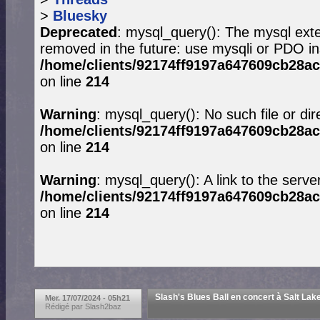
>
Bluesky
Deprecated
: mysql_query(): The mysql exte
removed in the future: use mysqli or PDO in
/home/clients/92174ff9197a647609cb28ac
on line
214
Warning
: mysql_query(): No such file or dir
/home/clients/92174ff9197a647609cb28ac
on line
214
Warning
: mysql_query(): A link to the serve
/home/clients/92174ff9197a647609cb28ac
on line
214
Slash's Blues Ball en concert à Salt Lake 
Mer. 17/07/2024 - 05h21
Rédigé par Slash2baz