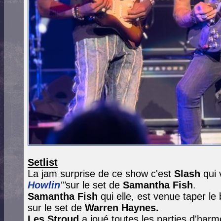
Setlist
La jam surprise de ce show c'est
Slash
qui 
Howlin
'"
sur le set de
Samantha Fish
.
Samantha Fish
qui elle, est venue taper le
sur le set de
Warren Haynes.
Les Stroud
a joué toutes les parties d'ha