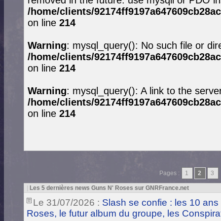
removed in the future: use mysqli or PDO in
/home/clients/92174ff9197a647609cb28ac
on line
214
Warning
: mysql_query(): No such file or dir
/home/clients/92174ff9197a647609cb28ac
on line
214
Warning
: mysql_query(): A link to the serve
/home/clients/92174ff9197a647609cb28ac
on line
214
Pages :
1
2
3
|
Les 5 dernières news Guns N' Roses sur GNRFrance.net
Le 31/07/2026 :
Slash se confie : les 10 ans
Roses, le futur album du groupe, les Conspira