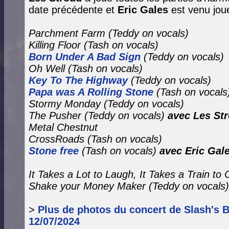
date précédente et
Eric Gales
est venu joue
Parchment Farm (Teddy on vocals)
Killing Floor
(Tash on vocals)
Born Under A Bad Sign
(Teddy on vocals)
Oh Well
(Tash on vocals)
Key To The Highway
(Teddy on vocals)
Papa was A Rolling Stone
(Tash on vocals
Stormy Monday
(Teddy on vocals)
The Pusher
(Teddy on vocals)
avec Les Str
Metal Chestnut
CrossRoads (Tash on vocals)
Stone free
(Tash on vocals)
avec Eric Gal
It Takes a Lot to Laugh, It Takes a Train to
Shake your Money Maker
(Teddy on vocals)
>
Plus de photos du concert de Slash's B
12/07/2024