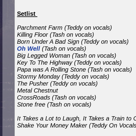
Setlist
Parchment Farm (Teddy on vocals)
Killing Floor
(Tash on vocals)
Born Under A Bad Sign
(Teddy on vocals)
Oh Well
(Tash on vocals)
Big Legged Woman
(Tash on vocals)
Key To The Highway
(Teddy on vocals)
Papa was A Rolling Stone
(Tash on vocals)
Stormy Monday
(Teddy on vocals)
The Pusher
(Teddy on vocals)
Metal Chestnut
CrossRoads (Tash on vocals)
Stone free
(Tash on vocals)
It Takes a Lot to Laugh, It Takes a Train to
Shake Your Money Maker (Teddy On Vocal