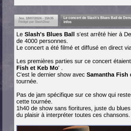
Le concert de Slash's Blues Ball de Denve
Jeu. 18/07/2024 - 15h35
Rédigé par Slash2baz
infos
Le
Slash's Blues Ball
s'est arrêté hier à D
de 4000 personnes.
Le concert a été filmé et diffusé en direct 
Les premières parties sur ce concert étaien
Fish et
Keb Mo
' .
C'est le dernier show avec
Samantha Fish
e
tournée.
Pas de jam spécifique sur ce show qui reste
cette tournée.
1h40 de show sans fioritures, juste du blue
du plaisir à interpréter toutes ces chansons.