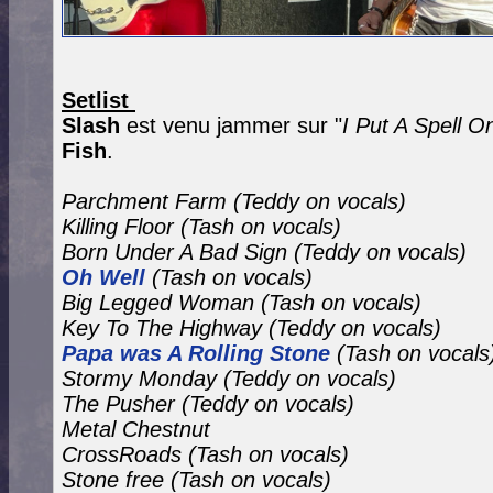
Setlist
Slash
est venu jammer sur "
I Put A Spell O
Fish
.
Parchment Farm (Teddy on vocals)
Killing Floor
(Tash on vocals)
Born Under A Bad Sign
(Teddy on vocals)
Oh Well
(Tash on vocals)
Big Legged Woman
(Tash on vocals)
Key To The Highway
(Teddy on vocals)
Papa was A Rolling Stone
(Tash on vocals
Stormy Monday
(Teddy on vocals)
The Pusher
(Teddy on vocals)
Metal Chestnut
CrossRoads (Tash on vocals)
Stone free
(Tash on vocals)