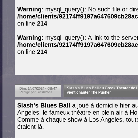
Warning
: mysql_query(): No such file or dir
/home/clients/92174ff9197a647609cb28ac
on line
214
Warning
: mysql_query(): A link to the serve
/home/clients/92174ff9197a647609cb28ac
on line
214
Slash's Blues Ball au Greek Theater de L
Dim. 14/07/2024 - 05h47
Rédigé par Slash2baz
vient chanter The Pusher
Slash's Blues Ball
a joué à domicile hier 
Angeles, le fameux théatre en plein air à Ho
Comme à chaque show à Los Angeles, toute l
étaient là.