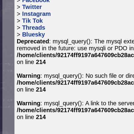
>
Facebook
>
Twitter
>
Instagram
>
Tik Tok
>
Threads
>
Bluesky
Deprecated
: mysql_query(): The mysql exte
removed in the future: use mysqli or PDO in
/home/clients/92174ff9197a647609cb28ac
on line
214
Warning
: mysql_query(): No such file or dir
/home/clients/92174ff9197a647609cb28ac
on line
214
Warning
: mysql_query(): A link to the serve
/home/clients/92174ff9197a647609cb28ac
on line
214