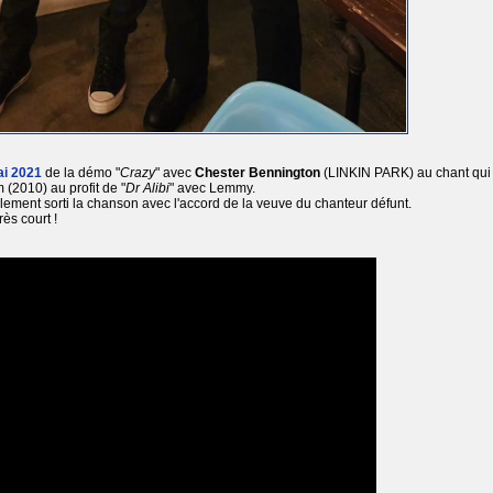
ai 2021
de la démo "
Crazy
" avec
Chester Bennington
(LINKIN PARK) au chant qui
(2010) au profit de "
Dr Alibi
" avec Lemmy.
nalement sorti la chanson avec l'accord de la veuve du chanteur défunt.
rès court !