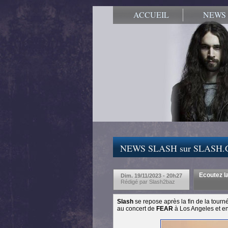
ACCUEIL
NEWS
NEWS SLASH sur SLASH
Ecoutez l
Dim. 19/11/2023 - 20h27
Rédigé par Slash2baz
Slash
se repose après la fin de la tour
au concert de
FEAR
à Los Angeles et en