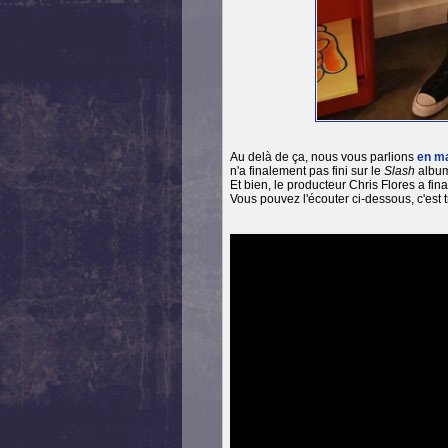
Au delà de ça, nous vous parlions
en m
n'a finalement pas fini sur le
Slash
album 
Et bien, le producteur Chris Flores a fi
Vous pouvez l'écouter ci-dessous, c'est t