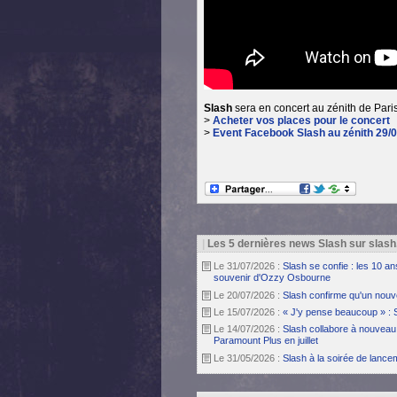
Slash
sera en concert au zénith de Paris
>
Acheter vos places pour le concert
>
Event Facebook Slash au zénith 29/
|
Les 5 dernières news Slash sur slash
Le 31/07/2026 :
Slash se confie : les 10 a
souvenir d'Ozzy Osbourne
Le 20/07/2026 :
Slash confirme qu'un nouv
Le 15/07/2026 :
« J'y pense beaucoup » : 
Le 14/07/2026 :
Slash collabore à nouveau 
Paramount Plus en juillet
Le 31/05/2026 :
Slash à la soirée de lanc