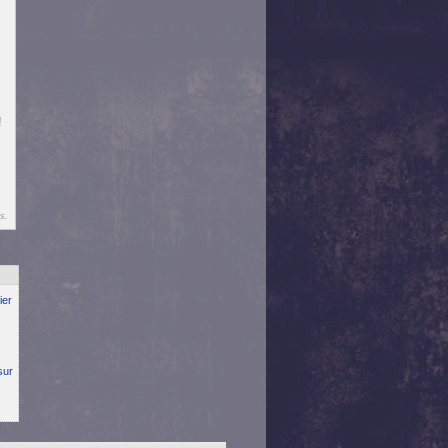
!
s.
ier
sur