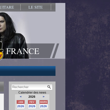
UITARE
LE SITE
FRANCE
Calendrier des news
<
2026
>
JAN
FEV
MARS
2026
2026
2026