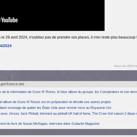
 le 29 avril 2024, n'oubliez pas de prendre vos places, il n'en reste plsu beaucoup 
04/2024
News lue 3029 foi
.gnrfrance.net
ns de la reformation de Guns N' Roses, le futur album du groupe, les Conspirators et son dern
el album de Guns N' Roses est en préparation et dévoile ses autres projets
Slash envisage de quitter les États-Unis pour revenir vivre au Royaume-Uni
avec Jersey Jack Pinball, intronisé au pinball UK hall of fame, The Crow Girl saison 2 dispo 
ement du livre de Susan McKagan, interview dans Guitarist Magazine