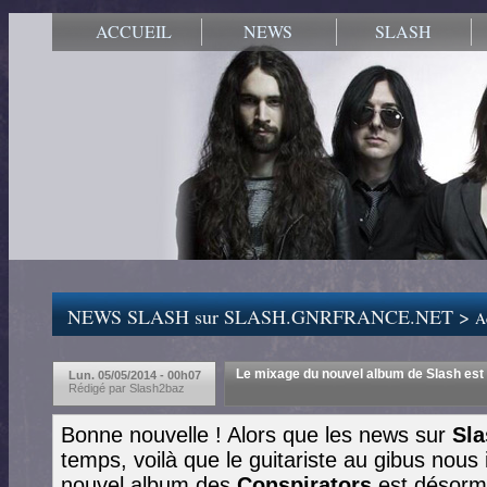
ACCUEIL
NEWS
SLASH
NEWS SLASH sur SLASH.GNRFRANCE.NET >
Ac
Le mixage du nouvel album de Slash est
Lun. 05/05/2014 - 00h07
Rédigé par Slash2baz
Bonne nouvelle ! Alors que les news sur
Sla
temps, voilà que le guitariste au gibus nou
nouvel album des
Conspirators
est désorma