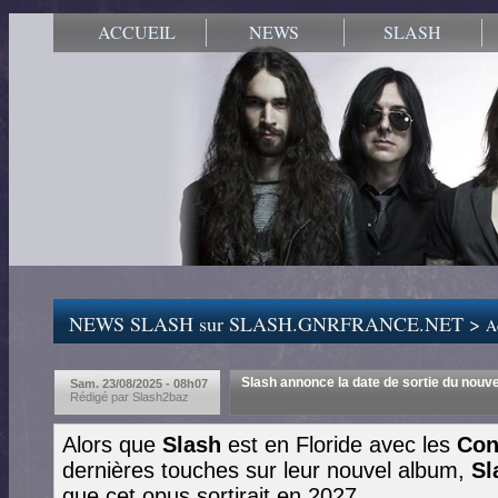
ACCUEIL
NEWS
SLASH
NEWS SLASH sur SLASH.GNRFRANCE.NET >
Ac
Slash annonce la date de sortie du nouv
Sam. 23/08/2025 - 08h07
Rédigé par Slash2baz
Alors que
Slash
est en Floride avec les
Con
dernières touches sur leur nouvel album,
Sl
que cet opus sortirait en 2027.