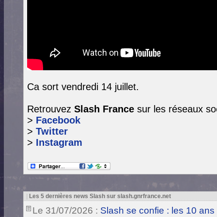
Ca sort vendredi 14 juillet.
Retrouvez
Slash France
sur les réseaux so
>
Facebook
>
Twitter
>
Instagram
|
Les 5 dernières news Slash sur slash.gnrfrance.net
Le 31/07/2026 :
Slash se confie : les 10 ans