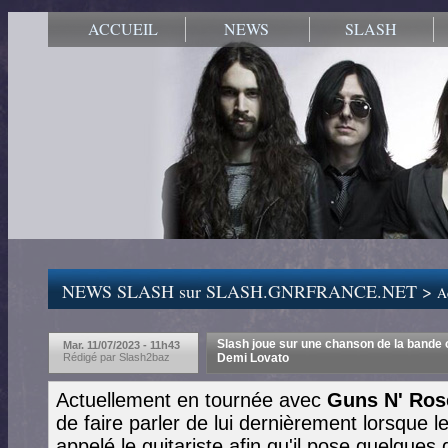
ACCUEIL
NEWS
SLASH
NEWS SLASH sur SLASH.GNRFRANCE.NET >
Ac
Slash joue sur une chanson de la bande o
Mar. 11/07/2023 - 11h43
Rédigé par Slash2baz
Demi Lovato
Actuellement en tournée avec
Guns N' Ros
de faire parler de lui dernièrement lorsque
appelé le guitariste afin qu'il pose quelque