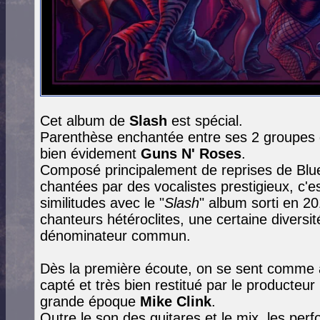
Cet album de
Slash
est spécial.
Parenthèse enchantée entre ses 2 groupes 
bien évidement
Guns N' Roses
.
Composé principalement de reprises de Blue
chantées par des vocalistes prestigieux, c'e
similitudes avec le "
Slash
" album sorti en 2
chanteurs hétéroclites, une certaine divers
dénominateur commun.
Dès la première écoute, on se sent comme 
capté et très bien restitué par le producteu
grande époque
Mike Clink
.
Outre le son des guitares et le mix, les per