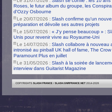
Le 31/07/2026 :
Slash se confie : les 10 ans
Roses, le futur album du groupe, les Conspira
d'Ozzy Osbourne
Le 20/07/2026 :
Slash confirme qu'un nouve
préparation et dévoile ses autres projets
Le 15/07/2026 :
« J'y pense beaucoup » : Sla
Unis pour revenir vivre au Royaume-Uni
Le 14/07/2026 :
Slash collabore à nouveau a
intronisé au pinball UK hall of fame, The Crow
Paramount Plus en juillet
Le 31/05/2026 :
Slash à la soirée de lance
interview dans Guitarist Magazine
COPYRIGHTS
SLASH FRANCE
/
SLASH.GNRFRANCE.NET
2014-2026