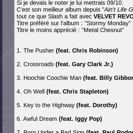
Si je devais le noter je lui mettrais 09/10.
C'est son meilleur album depuis "
Ain't Life 
tout ce que Slash a fait avec
VELVET REV
Titre préféré sur l'album : "Stormy Monday"
Titre le moins apprécié : "Metal Chesnut"
1. The Pusher
(feat. Chris Robinson)
2. Crossroads
(feat. Gary Clark Jr.)
3. Hoochie Coochie Man
(feat. Billy Gibbo
4. Oh Well
(feat. Chris Stapleton)
5. Key to the Highway
(feat. Dorothy)
6. Awful Dream
(feat. Iggy Pop)
7. Born Under a Bad Sign
(feat. Paul Rodg