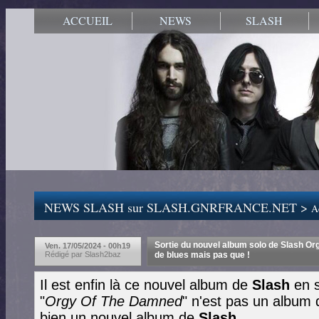
ACCUEIL
NEWS
SLASH
NEWS SLASH sur SLASH.GNRFRANCE.NET >
Ac
Sortie du nouvel album solo de Slash Or
Ven. 17/05/2024 - 00h19
Rédigé par Slash2baz
de blues mais pas que !
Il est enfin là ce nouvel album de
Slash
en s
"
Orgy Of The Damned
" n'est pas un album
bien un nouvel album de
Slash
.