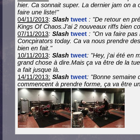
hier. Ca sonnait super. La dernier jam on a o
faire une liste!"
04/11/2013
:
Slash
tweet
: "De retour en pr
Kings Of Chaos.J'ai 2 nouveaux riffs bien co
07/11/2013
:
Slash
tweet
: "On va faire pas 
Concpirators today. Ca va nous prendre de
bien en fait."
10/11/2013
:
Slash
tweet
: "Hey, j'ai été en 
grand chose à dire.Mais ça va être de la tue
a fait jusque là.
14/11/2013:
Slash
tweet
: "Bonne semaine d
commencent à prendre forme, ça va être un