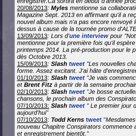
enregistrer.Ca sortira en début d'année pro
20/08/2013
:
Myles
mentionne sa collaborat
Magazine Sept. 2013 en affirmant qu'il a re
nouvel album mais n'a pas encore renvoyé 
dessus à cause de la tournée promo d'AL
13/09/2013
: Lors d'
une interview
pour "Not
mentionne pour la première fois qu'il espère 
printemps 2014. La pré-production pour le
dès Octobre 2013.
15/09/2013
:
Slash
tweet
"Les nouvelles c
forme. Assez excitant. J'ai hâte d'enregistre
01/10/2013
:
Slash
tweet
"Je vais commenc
et
Brent Fitz
à partir de la semaine prochai
02/10/2013
:
Slash
tweet
"Je bosse actuelle
chansons, le prochain album des Conspirato
07/10/2013:
Slash
tweet
" Le premier jour
aujourd'hui"
07/10/2013
:
Todd Kerns
tweet
"
Mesdames e
nouveau Chapitre Conspirators commence auj
et enregistrement bientôt."