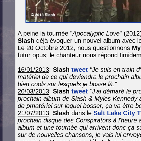
A peine la tournée "
Apocalyptic Love
" (2012
Slash
déjà évoquer un nouvel album avec le
Le 20 Octobre 2012, nous questionnons
My
futur opus; le chanteur nous répond timidem
16/01/2013
:
Slash
tweet
"Je suis en train 
matériel de ce qui deviendra le prochain alb
bien cools sur lesquels je bosse là."
20/03/2013
:
Slash
tweet
"J'ai démaré le p
prochain album de Slash & Myles Kennedy 
de pmatériel sur lequel bosser, ça va être bo
21/07/2013
:
Slash
dans le
Salt Lake City 
prochain disque des Conspirators à l'heure 
album et une tournée qui arrivent donc ça sor
sur de nouvelles chansons, je vais lui envoyer