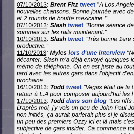
07/10/2013
:
Brent Fitz
tweet
"
A Los Angele
nouvelles chansons. Bonne journée avec de
et 2 rounds de bouffe mexicaine !"
07/10/2013
:
Slash
tweet
"Bonne séance de 
sommes sur les rails maintenant."
10/10/2013
:
Slash
tweet
"
Très bonne 1ere 
productive."
11/10/2013
:
Myles
lors d'une interview
"N
décanter. Slash m'a déjà envoyé quelques i
mémo de téléphone. On en est juste au tout d
tard avec les autres gars dans l'objectif d'en
prochaine.
16/10/2013
:
Todd
tweet
"Vegas était de la 
retour à L.A pour composer aujourd'hui les 
17/10/2013
:
Todd
dans son blog
"Les riffs
D'après moi, j'y vois un peu de John Paul J
non initiés, ça aurait parlerait plus si je dis
un peu des premiers Ozzy ici et là mais c'e
subjective de gars insider. Ca commence t