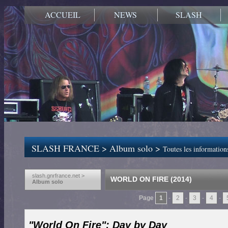
ACCUEIL
NEWS
SLASH
SLASH FRANCE
>
Album solo
>
Toutes les informatio
slash.gnrfrance.net >
WORLD ON FIRE (2014)
Album solo
Page
1
-
2
-
3
-
4
-
"World On Fire": Day by Day