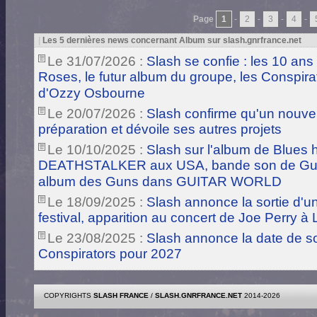
Page
1
-
2
-
3
-
4
-
|
Les 5 dernières news concernant Album sur slash.gnrfrance.net
Le 31/07/2026 :
Slash se confie : les 10 ans
Roses, le futur album du groupe, les Conspira
d'Ozzy Osbourne
Le 20/07/2026 :
Slash confirme qu'un nouve
préparation et dévoile ses autres projets
Le 10/10/2025 :
Slash sur l'album de Blues
DEATHSTALKER aux USA, bande son de Guts
album des Guns dans GUITAR WORLD
Le 18/09/2025 :
Slash annonce la sortie d'
festival, apparition au concert de Joe Perry à
Le 23/08/2025 :
Slash annonce la date de s
Conspirators pour 2027
COPYRIGHTS
SLASH FRANCE
/
SLASH.GNRFRANCE.NET
2014-2026