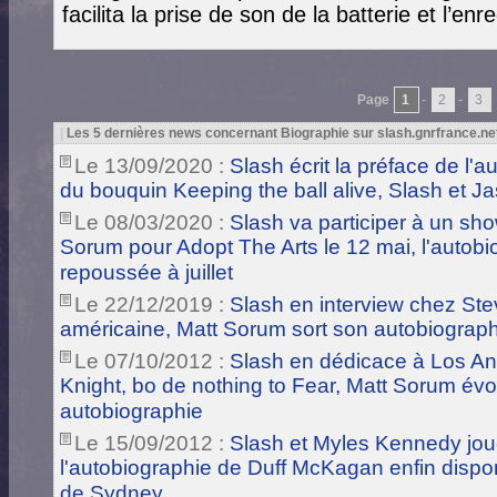
facilita la prise de son de la batterie et l’e
Page
1
-
2
-
3
|
Les 5 dernières news concernant Biographie sur slash.gnrfrance.ne
Le 13/09/2020 :
Slash écrit la préface de l'
du bouquin Keeping the ball alive, Slash et
Le 08/03/2020 :
Slash va participer à un show
Sorum pour Adopt The Arts le 12 mai, l'autob
repoussée à juillet
Le 22/12/2019 :
Slash en interview chez Ste
américaine, Matt Sorum sort son autobiograp
Le 07/10/2012 :
Slash en dédicace à Los Ang
Knight, bo de nothing to Fear, Matt Sorum év
autobiographie
Le 15/09/2012 :
Slash et Myles Kennedy joue à
l'autobiographie de Duff McKagan enfin dispon
de Sydney