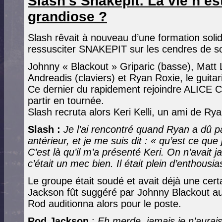
Slash's Snakepit: La vie n’es
grandiose ?
Slash rêvait à nouveau d’une formation solid
ressusciter SNAKEPIT sur les cendres de son
Johnny « Blackout » Griparic (basse), Matt 
Andreadis (claviers) et Ryan Roxie, le guitar
Ce dernier du rapidement rejoindre ALICE 
partir en tournée.
Slash recruta alors Keri Kelli, un ami de Ry
Slash :
Je l’ai rencontré quand Ryan a dû 
antérieur, et je me suis dit : « qu’est ce que
C’est là qu’il m’a présenté Keri. On n’avait
c’était un mec bien. Il était plein d’enthousi
Le groupe était soudé et avait déjà une ce
Jackson fût suggéré par Johnny Blackout a
Rod auditionna alors pour le poste.
Rod Jackson
:
Eh merde, jamais je n’aurais l