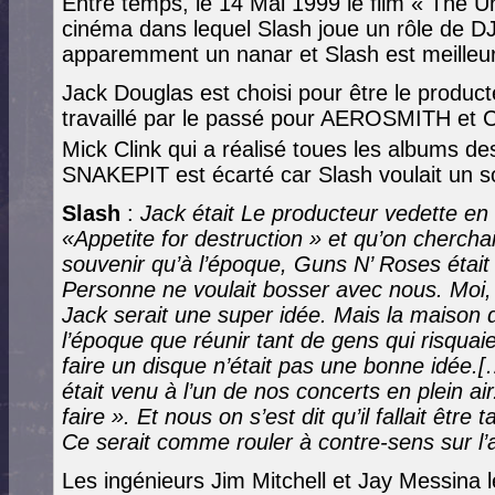
Entre temps, le 14 Mai 1999 le film « The 
cinéma dans lequel Slash joue un rôle de DJ
apparemment un nanar et Slash est meilleur
Jack Douglas est choisi pour être le produc
travaillé par le passé pour AEROSMITH et
Mick Clink qui a réalisé toues les albums de
SNAKEPIT est écarté car Slash voulait un so
Slash
:
Jack était Le producteur vedette en
«Appetite for destruction » et qu’on cherchai
souvenir qu’à l’époque, Guns N’ Roses étai
Personne ne voulait bosser avec nous. Moi,
Jack serait une super idée. Mais la maison 
l’époque que réunir tant de gens qui risquai
faire un disque n’était pas une bonne idée.[
était venu à l’un de nos concerts en plein air.
faire ». Et nous on s’est dit qu’il fallait être
Ce serait comme rouler à contre-sens sur l’
Les ingénieurs Jim Mitchell et Jay Messina l