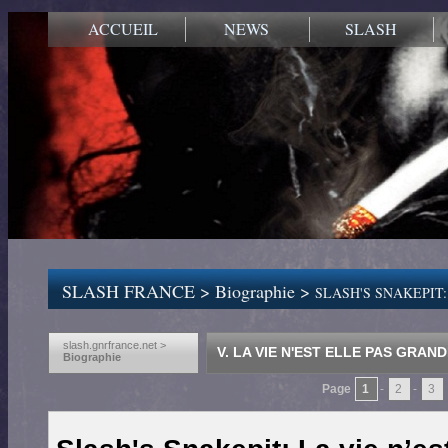
ACCUEIL
NEWS
SLASH
SLASH FRANCE
>
Biographie
>
SLASH'S SNAKEPIT: La 
slash.gnrfrance.net >
V. LA VIE N'EST ELLE PAS GRAND
Biographie
Page
1
-
2
-
3