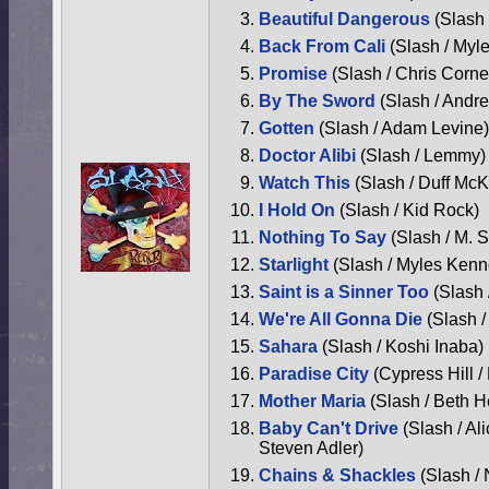
Beautiful Dangerous
(Slash 
Back From Cali
(Slash / Myl
Promise
(Slash / Chris Cornel
By The Sword
(Slash / Andr
Gotten
(Slash / Adam Levine)
Doctor Alibi
(Slash / Lemmy)
Watch This
(Slash / Duff Mc
I Hold On
(Slash / Kid Rock)
Nothing To Say
(Slash / M.
Starlight
(Slash / Myles Kenn
Saint is a Sinner Too
(Slash
We're All Gonna Die
(Slash /
Sahara
(Slash / Koshi Inaba)
Paradise City
(Cypress Hill /
Mother Maria
(Slash / Beth H
Baby Can't Drive
(Slash / Al
Steven Adler)
Chains & Shackles
(Slash / 