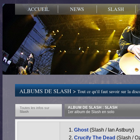
ACCUEIL
NEWS
SLASH
ALBUMS DE SLASH >
Tout ce qu'il faut savoir sur la dis
ALBUM DE SLASH : SLASH
Toutes les infos sur
Slash
1er album de Slash en solo
Ghost
(Slash / Ian Astbury)
Crucify The Dead
(Slash / 