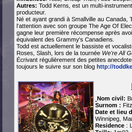
Autres:
Todd Kerns, est un multi-instrument
producteur.
Né et ayant grandi à Smallville au Canada,
l'attention avec son groupe The Age Of Elec
gagne leur première récompense après avoi
équivalent des Grammy's Canadiens.
Todd est actuellement le bassiste et vocalist
Roses, Slash, lors de la tournée
We're All 
Écrivant régulièrement des petites anecdot
toujours le suivre sur son blog
http://toddk
Nom civil:
B
Surnom :
Fit
Date et lieu
Winnipeg, Ma
Residence
: 