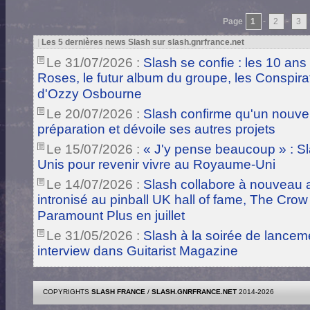
Page
1
-
2
-
3
|
Les 5 dernières news Slash sur slash.gnrfrance.net
Le 31/07/2026 :
Slash se confie : les 10 ans
Roses, le futur album du groupe, les Conspira
d'Ozzy Osbourne
Le 20/07/2026 :
Slash confirme qu'un nouve
préparation et dévoile ses autres projets
Le 15/07/2026 :
« J'y pense beaucoup » : Sla
Unis pour revenir vivre au Royaume-Uni
Le 14/07/2026 :
Slash collabore à nouveau a
intronisé au pinball UK hall of fame, The Crow
Paramount Plus en juillet
Le 31/05/2026 :
Slash à la soirée de lance
interview dans Guitarist Magazine
COPYRIGHTS
SLASH FRANCE
/
SLASH.GNRFRANCE.NET
2014-2026