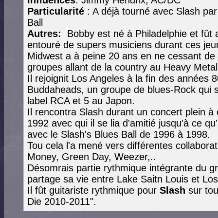
Influences
: Jimmy Hendrix, AC/DC
Particularité
: A déjà tourné avec Slash par
Ball
Autres:
Bobby est né à Philadelphie et fût
entouré de supers musiciens durant ces jeun
Midwest a à peine 20 ans en ne cessant de 
groupes allant de la country au Heavy Metal
Il rejoignit Los Angeles à la fin des années 
Buddaheads, un groupe de blues-Rock qui s
label RCA et 5 au Japon.
Il rencontra Slash durant un concert plein 
1992 avec qui il se lia d'amitié jusqu'à ce qu
avec le Slash's Blues Ball de 1996 à 1998.
Tou cela l'a mené vers différentes collabora
Money, Green Day, Weezer,..
Désomrais partie rythmique intégrante du gr
partage sa vie entre Lake Saitn Louis et Lo
Il fût guitariste rythmique pour
Slash
sur tou
Die 2010-2011".