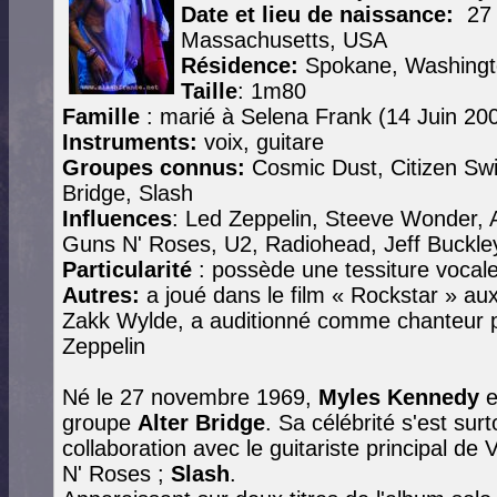
Date et lieu de naissance:
27
Massachusetts, USA
Résidence:
Spokane, Washingt
Taille
: 1m80
Famille
: marié à Selena Frank (14 Juin 200
Instruments:
voix, guitare
Groupes connus:
Cosmic Dust, Citizen Swi
Bridge, Slash
Influences
: Led Zeppelin, Steeve Wonder, 
Guns N' Roses, U2, Radiohead, Jeff Buckle
Particularité
: possède une tessiture vocale
Autres:
a joué dans le film « Rockstar » au
Zakk Wylde, a auditionné comme chanteur p
Zeppelin
Né le 27 novembre 1969,
Myles Kennedy
e
groupe
Alter Bridge
. Sa célébrité s'est sur
collaboration avec le guitariste principal de
N' Roses ;
Slash
.