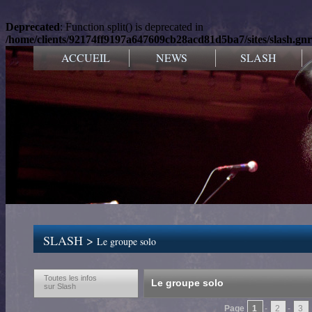
Deprecated
: Function split() is deprecated in
/home/clients/92174ff9197a647609cb28acd81d5ba7/sites/slash.gnr
ACCUEIL
NEWS
SLASH
SLASH >
Le groupe solo
Toutes les infos
Le groupe solo
sur Slash
Page
1
-
2
-
3