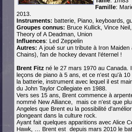
Taille
: 1m83
Famille
: Mari
2013.
Instruments:
batterie, Piano, keyboards, g
Groupes connus:
Bruce Kullick, Vince Neil
Theory of A Deadman, Union
Influences
: Led Zeppelin
Autres:
A joué sur un tribute à Iron Maiden 
Chains), fan de hockey devant l’éternel !
Brent Fitz
né le 27 mars 1970 au Canada. 
leçons de piano à 5 ans, et ce n'est qu'à 1
la batterie, instrument avec lequel il est ma
du John Taylor Collegiate en 1988.
Vers ses 15 ans, Brent commence à arpente
nommé New Alliance, mais ce n'est que plus 
Angeles que Brent eu la possibilité d'amélior
plongeant dans la culture rock.
Ayant fait quelques apparitions avec Alice C
Hawk, … Brent est depuis mars 2010 le batte