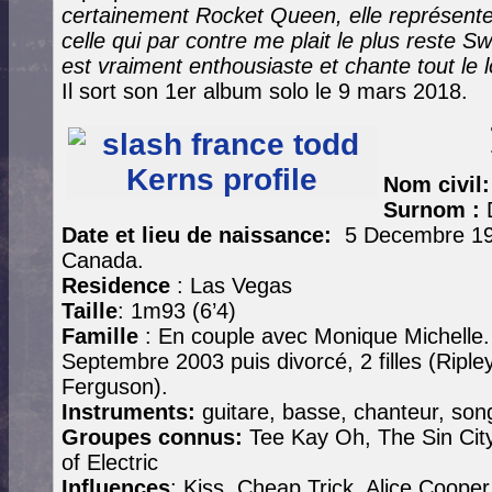
certainement Rocket Queen, elle représente u
celle qui par contre me plait le plus reste S
est vraiment enthousiaste et chante tout le l
Il sort son 1er album solo le 9 mars 2018.
Nom civil
Surnom :
Date et lieu de naissance:
5 Decembre 19
Canada.
Residence
: Las Vegas
Taille
: 1m93 (6’4)
Famille
: En couple avec Monique Michelle
Septembre 2003 puis divorcé, 2 filles (Riple
Ferguson).
Instruments:
guitare, basse, chanteur, song
Groupes connus:
Tee Kay Oh, The Sin City
of Electric
Influences
: Kiss, Cheap Trick, Alice Coope