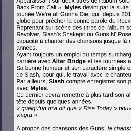
Apparaissant sur deux titres de l'album solo 
Back From Cali »,
Myles
devint par la suite 
tounée We're all Gonna Die, qui, depuis 201
globe pour prêcher la bonne parole du Rock n
Reprenant sur scène des titres de l'album s
Revolver, Slash's Snakepit ou Guns N' Roses
capacité à chanter des chansons jusque là 
années.
Ayant toujours un emploi du temps surchar
carrière avec
Alter Bridge
et les tournées 
Sa bonne humeur et son caractère simple et t
de Slash, pour qui, le travail avec le chanteur
Par ailleurs,
Slash
compte enregistrer son 
avec
Myles
.
Ce dernier devra remettre à plus tard son al
tête depuis quelques années.
« quelqu’un m’a dit que « Rise Today » pou
viagra »
A propos des chansons des Guns:
la chanson