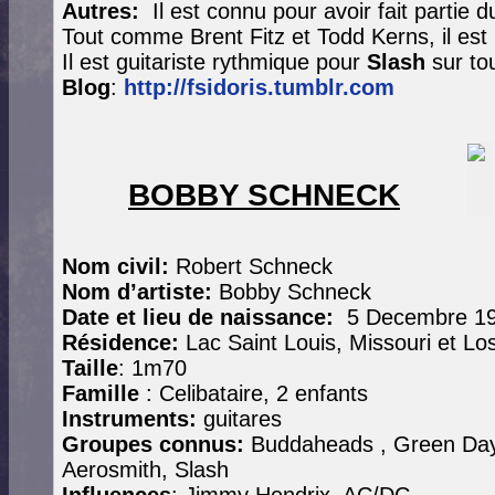
Autres:
Il est connu pour avoir fait partie 
Tout comme Brent Fitz et Todd Kerns, il est
Il est guitariste rythmique pour
Slash
sur tou
Blog
:
http://fsidoris.tumblr.com
BOBBY SCHNECK
Nom civil:
Robert Schneck
Nom d’artiste:
Bobby Schneck
Date et lieu de naissance:
5 Decembre 1
Résidence:
Lac Saint Louis, Missouri et Lo
Taille
: 1m70
Famille
: Celibataire, 2 enfants
Instruments:
guitares
Groupes connus:
Buddaheads , Green Day,
Aerosmith, Slash