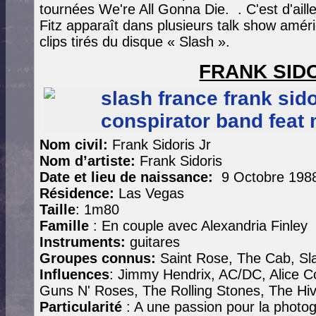
tournées We're All Gonna Die. . C'est d'ai
Fitz apparaît dans plusieurs talk show améric
clips tirés du disque « Slash ».
FRANK SID
Nom civil:
Frank Sidoris Jr
Nom d’artiste:
Frank Sidoris
Date et lieu de naissance:
9 Octobre 198
Résidence:
Las Vegas
Taille
: 1m80
Famille
: En couple avec Alexandria Finley
Instruments:
guitares
Groupes connus:
Saint Rose, The Cab, Sl
Influences
: Jimmy Hendrix, AC/DC, Alice Co
Guns N' Roses, The Rolling Stones, The Hiv
Particularité
: A une passion pour la photo