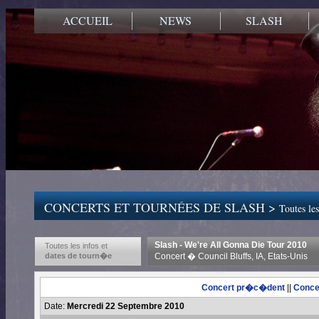
ACCUEIL
NEWS
SLASH
CONCERTS ET TOURNÉES DE SLASH >
Toutes les
Slash - We're All Gonna Die Tour 2010
Toutes les infos et
dates de tourn�e
Concert � Council Bluffs, IA, Etats-Unis
Concert pr�c�dent
||
Conce
Date:
Mercredi 22 Septembre 2010