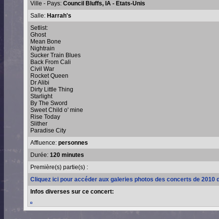
Ville - Pays:
Council Bluffs, IA - Etats-Unis
Salle:
Harrah's
Setlist:
Ghost
Mean Bone
Nightrain
Sucker Train Blues
Back From Cali
Civil War
Rocket Queen
Dr Alibi
Dirty Little Thing
Starlight
By The Sword
Sweet Child o' mine
Rise Today
Slither
Paradise City
Affluence:
personnes
Durée:
120 minutes
Première(s) partie(s) :
Cliquez ici pour accéder aux galeries photos des concerts de 2010 
Infos diverses sur ce concert: