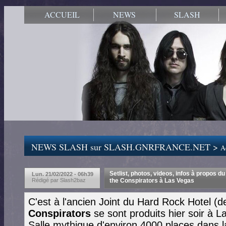
ACCUEIL
NEWS
SLASH
NEWS SLASH sur SLASH.GNRFRANCE.NET >
Ac
Setlist, photos, videos, infos à propos 
Lun. 21/02/2022 - 06h39
Rédigé par Slash2baz
the Conspirators à Las Vegas
C'est à l'ancien Joint du Hard Rock Hotel (d
Conspirators
se sont produits hier soir à L
Salle mythique d'environ 4000 places dans l