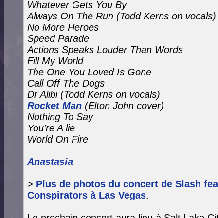
Whatever Gets You By
Always On The Run
(Todd Kerns on vocals)
No More Heroes
Speed Parade
Actions Speaks Louder Than Words
Fill My World
The One You Loved Is Gone
Call Off The Dogs
Dr Alibi (Todd Kerns on vocals)
Rocket Man
(Elton John cover)
Nothing To Say
You're A lie
World On Fire
Anastasia
>
Plus de photos du concert de Slash fe
Conspirators à Las Vegas
.
Le prochain concert aura lieu à Salt Lake Ci