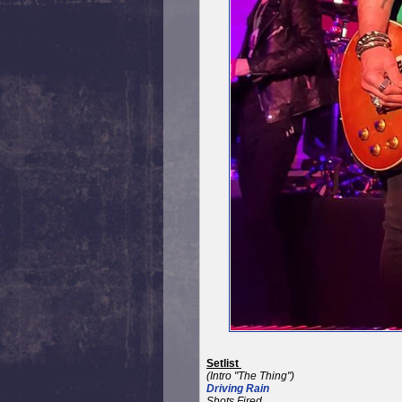
Setlist
(Intro "The Thing")
Driving Rain
Shots Fired