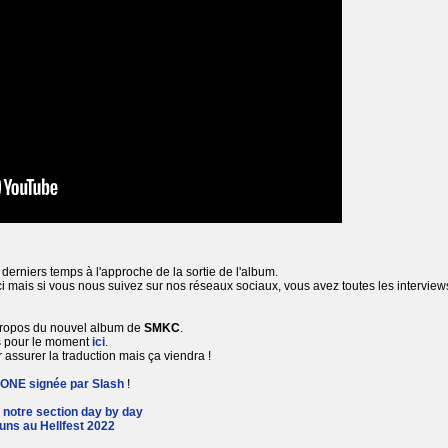
erniers temps à l'approche de la sortie de l'album.
i mais si vous nous suivez sur nos réseaux sociaux, vous avez toutes les interview
ropos du nouvel album de
SMKC
.
is pour le moment
ici
.
 assurer la traduction mais ça viendra !
ONE signée par Slash
!
s
notre section day by day
ns au Hellfest 2022