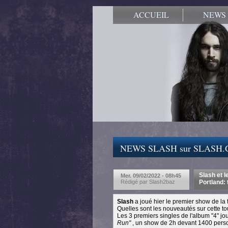
ACCUEIL
NEWS
NEWS SLASH sur SLASH
Slash et 
Mer. 09/02/2022 - 08h45
Rédigé par Slash2baz
Portland: 
Slash
a joué hier le premier show de la
Quelles sont les nouveautés sur cette t
Les 3 premiers singles de l'album "4" jo
Run"
, un show de 2h devant 1400 pers