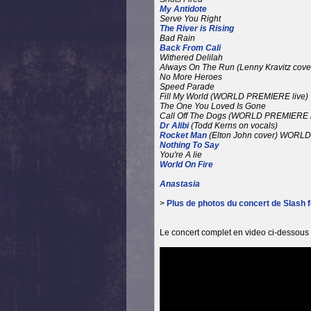
My Antidote
Serve You Right
The River is Rising
Bad Rain
Back From Cali
Withered Delilah
Always On The Run (Lenny Kravitz cover
No More Heroes
Speed Parade
Fill My World (WORLD PREMIERE live)
The One You Loved Is Gone
Call Off The Dogs (WORLD PREMIERE l
Dr Alibi
(Todd Kerns on vocals)
Rocket Man
(Elton John cover) WORL
Nothing To Say
You're A lie
World On Fire
Anastasia
>
Plus de photos du concert de Slash 
Le concert complet en video ci-dessous 