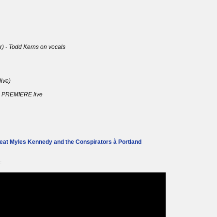
) - Todd Kerns on vocals
ive)
D PREMIERE live
feat Myles Kennedy and the Conspirators à Portland
: