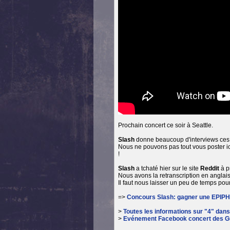
Prochain concert ce soir à Seattle.
Slash
donne beaucoup d'interviews ces d
Nous ne pouvons pas tout vous poster ic
!
Slash
a tchaté hier sur le site
Reddit
à p
Nous avons la retranscription en angla
Il faut nous laisser un peu de temps pour
=>
Concours Slash: gagner une EPIPH
>
Toutes les informations sur "4" dan
>
Evénement Facebook concert des Gu