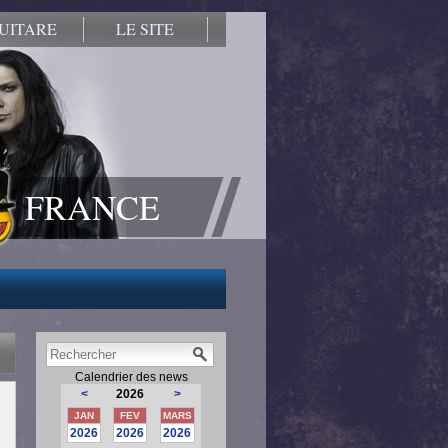
UITARE
LE SITE
FRANCE
Calendrier des news
<
2026
>
JAN
FEV
MARS
2026
2026
2026