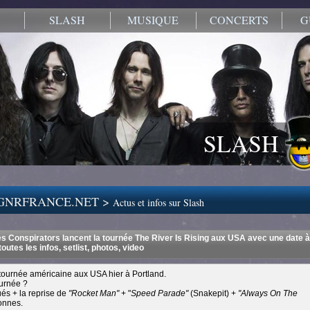
SLASH
MUSIQUE
CONCERTS
G
SLASH
.GNRFRANCE.NET >
Actus et infos sur Slash
les Conspirators lancent la tournée The River Is Rising aux USA avec une date à
toutes les infos, setlist, photos, video
 tournée américaine aux USA hier à Portland.
ournée ?
ués + la reprise de
"Rocket Man"
+ "
Speed Parade"
(Snakepit) +
"Always On The
onnes.