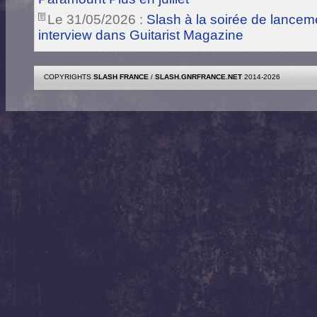
Le 31/05/2026 :
Slash à la soirée de lance
interview dans Guitarist Magazine
COPYRIGHTS
SLASH FRANCE
/
SLASH.GNRFRANCE.NET
2014-2026