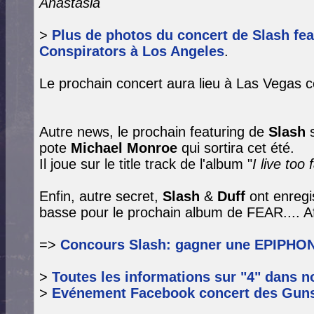
Anastasia
>
Plus de photos du concert de Slash fe
Conspirators à Los Angeles
.
Le prochain concert aura lieu à Las Vegas ce
Autre news, le prochain featuring de
Slash
s
pote
Michael Monroe
qui sortira cet été.
Il joue sur le title track de l'album "
I live too
Enfin, autre secret,
Slash
&
Duff
ont enregis
basse pour le prochain album de FEAR.... Aff
=>
Concours Slash: gagner une EPIPHON
>
Toutes les informations sur "4" dans
n
>
Evénement Facebook concert des Guns 