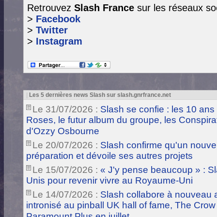
Retrouvez
Slash France
sur les réseaux so
>
Facebook
>
Twitter
>
Instagram
|
Les 5 dernières news Slash sur slash.gnrfrance.net
Le 31/07/2026 :
Slash se confie : les 10 ans
Roses, le futur album du groupe, les Conspira
d'Ozzy Osbourne
Le 20/07/2026 :
Slash confirme qu'un nouve
préparation et dévoile ses autres projets
Le 15/07/2026 :
« J'y pense beaucoup » : Sla
Unis pour revenir vivre au Royaume-Uni
Le 14/07/2026 :
Slash collabore à nouveau a
intronisé au pinball UK hall of fame, The Crow
Paramount Plus en juillet