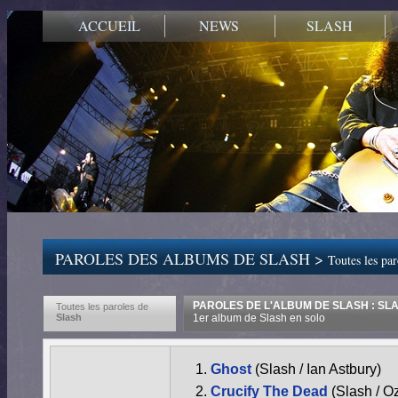
ACCUEIL
NEWS
SLASH
PAROLES DES ALBUMS DE SLASH >
Toutes les pa
PAROLES DE L'ALBUM DE SLASH : SL
Toutes les paroles de
Slash
1er album de Slash en solo
Ghost
(Slash / Ian Astbury)
Crucify The Dead
(Slash / 