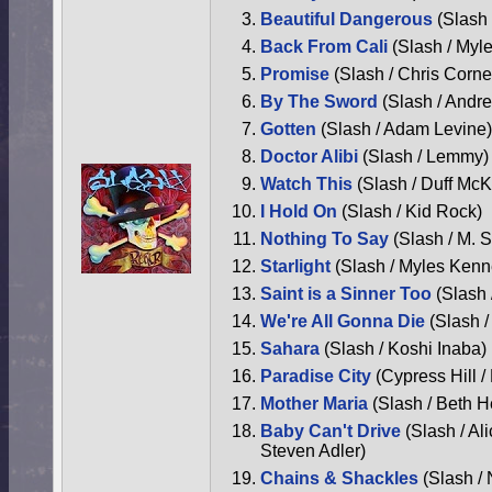
Beautiful Dangerous
(Slash 
Back From Cali
(Slash / Myl
Promise
(Slash / Chris Cornel
By The Sword
(Slash / Andr
Gotten
(Slash / Adam Levine)
Doctor Alibi
(Slash / Lemmy)
Watch This
(Slash / Duff Mc
I Hold On
(Slash / Kid Rock)
Nothing To Say
(Slash / M.
Starlight
(Slash / Myles Kenn
Saint is a Sinner Too
(Slash
We're All Gonna Die
(Slash /
Sahara
(Slash / Koshi Inaba)
Paradise City
(Cypress Hill /
Mother Maria
(Slash / Beth H
Baby Can't Drive
(Slash / Al
Steven Adler)
Chains & Shackles
(Slash / 