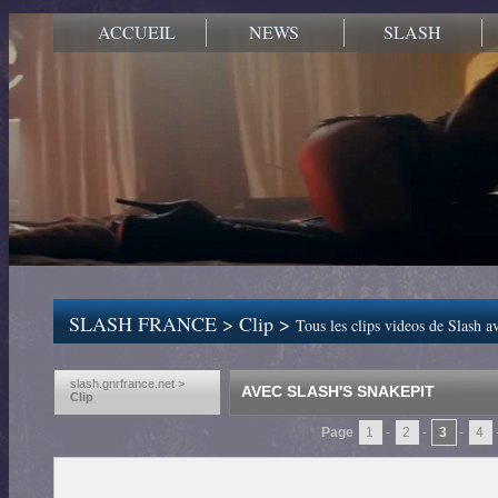
ACCUEIL
NEWS
SLASH
SLASH FRANCE
>
Clip
>
Tous les clips videos de Slash a
slash.gnrfrance.net >
AVEC SLASH'S SNAKEPIT
Clip
Page
1
-
2
-
3
-
4