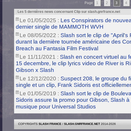
Page
1
-
2
-
3
-
4
|
Les 5 dernières news concernant Clip sur slash.gnrfrance.net
Le 01/05/2025 :
Les Conspirators de nouveau
dernier single de MAMMOTH WVH
Le 08/05/2022 :
Slash sort le clip de "April
durant la dernière tournée américaine des Co
Breach au Fantasia Film Festival
Le 11/11/2021 :
Slash en concert virtuel au 
15 decembre, le clip lyrics video de River is
Gibson x Slash
Le 12/12/2020 :
Suspect 208, le groupe du f
single et un clip, Frank Sidoris est officiell
Le 01/05/2019 :
Slash sort le clip de Boulev
Sidoris assure la promo pour Gibson, Slash 
musique pour Universal Studios
COPYRIGHTS
SLASH FRANCE
/
SLASH.GNRFRANCE.NET
2014-2026