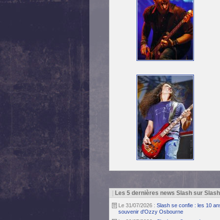
|
Les 5 dernières news Slash sur Slas
Le 31/07/2026 :
Slash se confie : les 10 a
souvenir d'Ozzy Osbourne