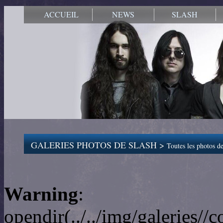
ACCUEIL
NEWS
SLASH
GALERIES PHOTOS DE SLASH >
Toutes les photos de
Warning
:
opendir(../../img/galeries/