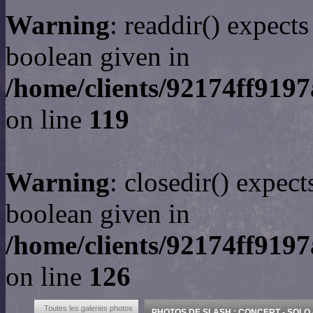
Warning
: readdir() expect
boolean given in
/home/clients/92174ff9197
on line
119
Warning
: closedir() expect
boolean given in
/home/clients/92174ff9197
on line
126
Toutes les galeries photos
PHOTOS DE SLASH : CONCERT - SOLO -