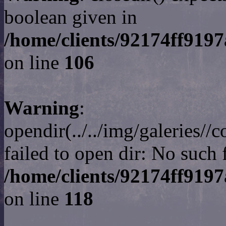
boolean given in
/home/clients/92174ff919
on line
106
Warning
:
opendir(../../img/galeries/
failed to open dir: No such f
/home/clients/92174ff9197
on line
118