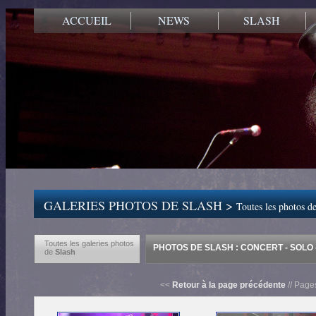
ACCUEIL
NEWS
SLASH
GALERIES PHOTOS DE SLASH >
Toutes les photos de
Toutes les galeries photos
PHOTOS DE SLASH : CONCERT - SOLO -
de
Slash
<<
Retour à la page précédente
// Page