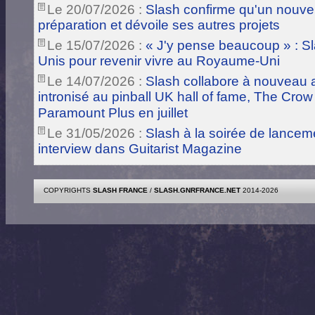
Le 20/07/2026 :
Slash confirme qu'un nouve
préparation et dévoile ses autres projets
Le 15/07/2026 :
« J'y pense beaucoup » : Sla
Unis pour revenir vivre au Royaume-Uni
Le 14/07/2026 :
Slash collabore à nouveau a
intronisé au pinball UK hall of fame, The Crow
Paramount Plus en juillet
Le 31/05/2026 :
Slash à la soirée de lance
interview dans Guitarist Magazine
COPYRIGHTS
SLASH FRANCE
/
SLASH.GNRFRANCE.NET
2014-2026