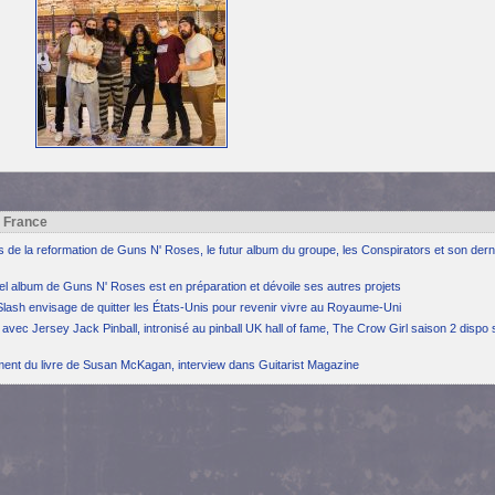
h France
ns de la reformation de Guns N' Roses, le futur album du groupe, les Conspirators et son dern
el album de Guns N' Roses est en préparation et dévoile ses autres projets
Slash envisage de quitter les États-Unis pour revenir vivre au Royaume-Uni
avec Jersey Jack Pinball, intronisé au pinball UK hall of fame, The Crow Girl saison 2 dispo 
ement du livre de Susan McKagan, interview dans Guitarist Magazine