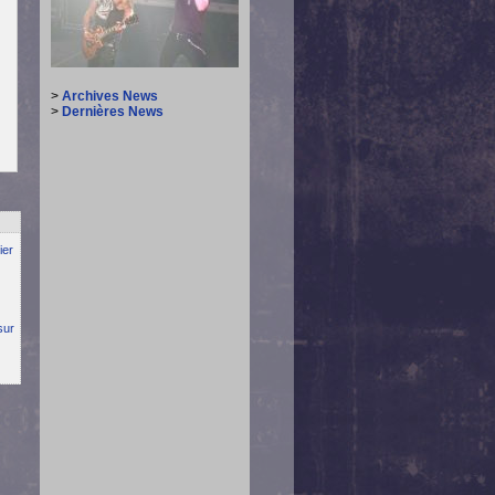
>
Archives News
>
Dernières News
ier
sur