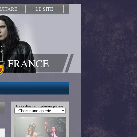
UITARE
LE SITE
FRANCE
Accès direct aux
galeries photos
: