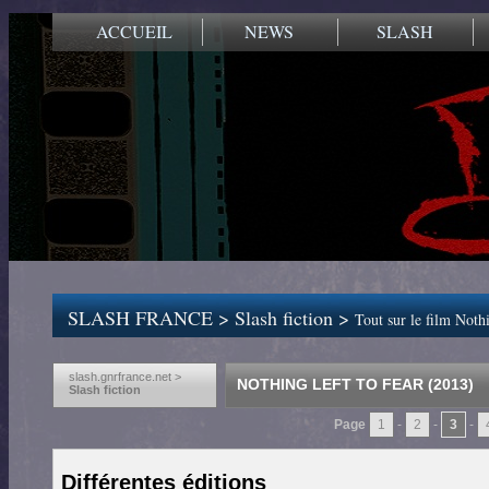
ACCUEIL
NEWS
SLASH
SLASH FRANCE
>
Slash fiction
>
Tout sur le film Noth
slash.gnrfrance.net >
NOTHING LEFT TO FEAR (2013)
Slash fiction
Page
1
-
2
-
3
-
Différentes éditions