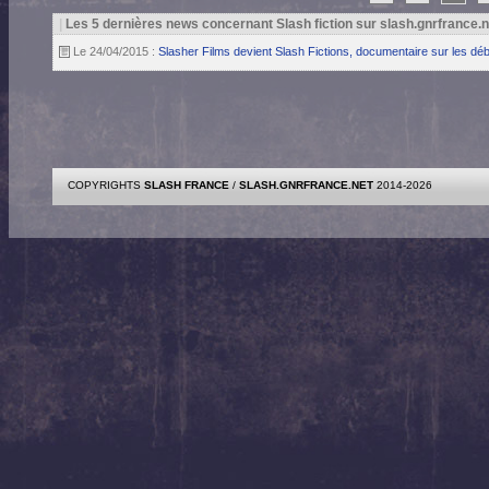
|
Les 5 dernières news concernant Slash fiction sur slash.gnrfrance.n
Le 24/04/2015 :
Slasher Films devient Slash Fictions, documentaire sur les 
COPYRIGHTS
SLASH FRANCE
/
SLASH.GNRFRANCE.NET
2014-2026