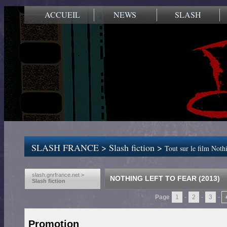
ACCUEIL
NEWS
SLASH
SLASH FRANCE
>
Slash fiction
>
Tout sur le film Noth
slash.gnrfrance.net >
NOTHING LEFT TO FEAR (2013)
Slash fiction
Page
1
-
2
-
3
-
Promotion