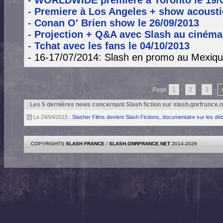
-
WORLDWIDE premiere à Toronto le 19/
-
Premiere à Los Angeles + show acoust
-
Conan O' Brien show le 26/09/2013
-
Projection + Q&A avec Slash au ciném
-
Tchat avec les fans le 04/10/2013
- 16-17/07/2014: Slash en promo au Mexique
Page
1
-
2
-
3
-
|
Les 5 dernières news concernant Slash fiction sur slash.gnrfrance.n
Le 24/04/2015 :
Slasher Films devient Slash Fictions, documentaire sur les 
COPYRIGHTS
SLASH FRANCE
/
SLASH.GNRFRANCE.NET
2014-2026